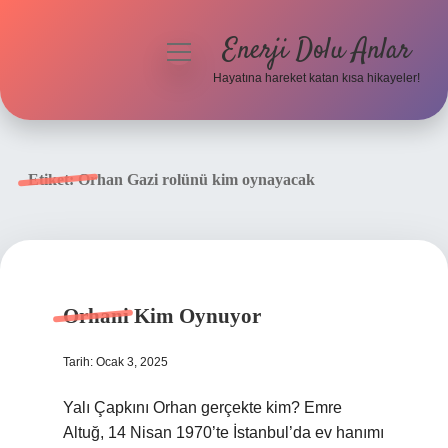
Enerji Dolu Anlar
menüyü
aç
Hayatına hareket katan kısa hikayeler!
Anasayfa
Gizlilik Politikası
Etiket:
Orhan Gazi rolünü kim oynayacak
Yasal Uyarı
Hakkımızda
Orhani Kim Oynuyor
Tarih: Ocak 3, 2025
Yalı Çapkını Orhan gerçekte kim? Emre
Altuğ, 14 Nisan 1970’te İstanbul’da ev hanımı