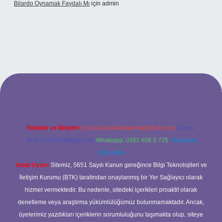
Bilardo Oynamak Faydalı Mı
için
admin
ilbet bahis sitesi
Reklam ve İletişim:
E-mail:
backlinkpaneli@gmail.com
Teams:
forumhizmeti@gmail.com
Whatsapp: 0262 606 0 726
Telegram:
@karabul
Yasal Uyarı:
Sitemiz, 5651 Sayılı Kanun gereğince Bilgi Teknolojileri ve
İletişim Kurumu (BTK) tarafından onaylanmış bir Yer Sağlayıcı olarak
hizmet vermektedir. Bu nedenle, sitedeki içerikleri proaktif olarak
denetleme veya araştırma yükümlülüğümüz bulunmamaktadır. Ancak,
üyelerimiz yazdıkları içeriklerin sorumluluğunu taşımakta olup, siteye