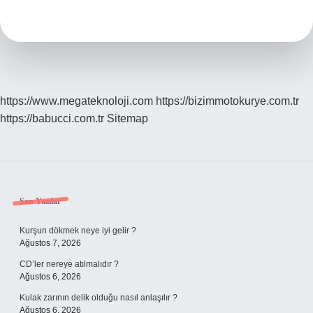
Oynuyor
https://www.megateknoloji.com
https://bizimmotokurye.com.tr
https://babucci.com.tr
Sitemap
Sidebar
Son Yazılar
Kurşun dökmek neye iyi gelir ?
Ağustos 7, 2026
CD’ler nereye atılmalıdır ?
Ağustos 6, 2026
Kulak zarının delik olduğu nasıl anlaşılır ?
Ağustos 6, 2026