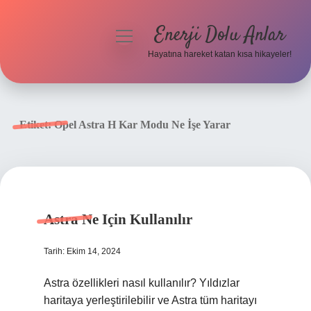
Enerji Dolu Anlar
menüyü
aç
Hayatına hareket katan kısa hikayeler!
Anasayfa
Gizlilik Politikası
Etiket:
Opel Astra H Kar Modu Ne İşe Yarar
Yasal Uyarı
Hakkımızda
Astra Ne Için Kullanılır
Tarih: Ekim 14, 2024
Astra özellikleri nasıl kullanılır? Yıldızlar
haritaya yerleştirilebilir ve Astra tüm haritayı