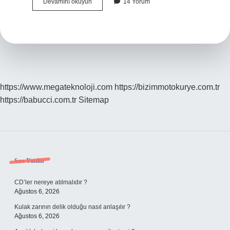
Astra
Devamını okuyun
14 Yorum
Ne
Için
Kullanılır
https://www.megateknoloji.com
https://bizimmotokurye.com.tr
https://babucci.com.tr
Sitemap
Sidebar
Son Yazılar
CD’ler nereye atılmalıdır ?
Ağustos 6, 2026
Kulak zarının delik olduğu nasıl anlaşılır ?
Ağustos 6, 2026