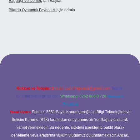
Bağdaşı Ne Demek
için
Başkan
Bilardo Oynamak Faydalı Mı
için
admin
ilbet bahis sitesi
Reklam ve İletişim:
E-mail:
backlinkpaneli@gmail.com
Teams:
forumhizmeti@gmail.com
Whatsapp: 0262 606 0 726
Telegram:
@karabul
Yasal Uyarı:
Sitemiz, 5651 Sayılı Kanun gereğince Bilgi Teknolojileri ve
İletişim Kurumu (BTK) tarafından onaylanmış bir Yer Sağlayıcı olarak
hizmet vermektedir. Bu nedenle, sitedeki içerikleri proaktif olarak
denetleme veya araştırma yükümlülüğümüz bulunmamaktadır. Ancak,