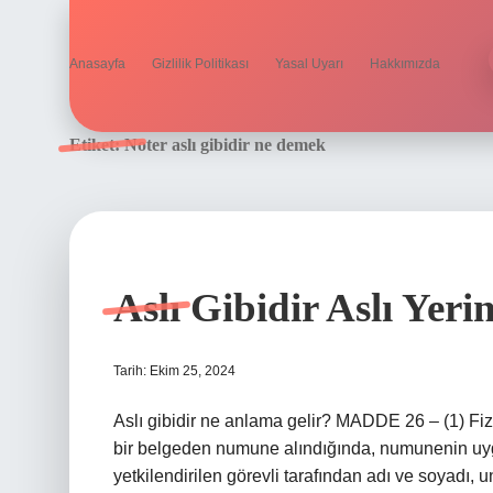
Anasayfa
Gizlilik Politikası
Yasal Uyarı
Hakkımızda
Etiket:
Noter aslı gibidir ne demek
Aslı Gibidir Aslı Yer
Tarih: Ekim 25, 2024
Aslı gibidir ne anlama gelir? MADDE 26 – (1) Fizi
bir belgeden numune alındığında, numunenin uygun
yetkilendirilen görevli tarafından adı ve soyadı, u