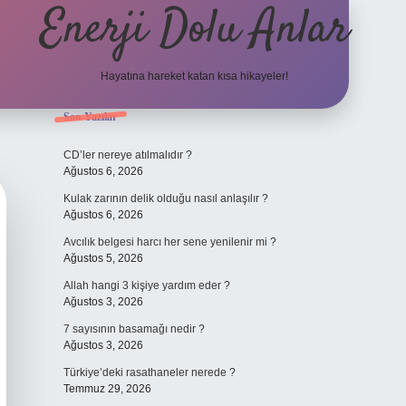
Enerji Dolu Anlar
Hayatına hareket katan kısa hikayeler!
Sidebar
Son Yazılar
ilbet bahis
CD’ler nereye atılmalıdır ?
Ağustos 6, 2026
Kulak zarının delik olduğu nasıl anlaşılır ?
Ağustos 6, 2026
Avcılık belgesi harcı her sene yenilenir mi ?
Ağustos 5, 2026
Allah hangi 3 kişiye yardım eder ?
Ağustos 3, 2026
7 sayısının basamağı nedir ?
Ağustos 3, 2026
Türkiye’deki rasathaneler nerede ?
Temmuz 29, 2026