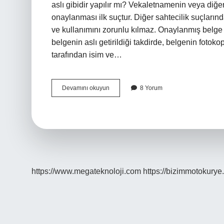
aslı gibidir yapılır mı? Vekaletnamenin veya diğer
onaylanması ilk suçtur. Diğer sahtecilik suçların
ve kullanımını zorunlu kılmaz. Onaylanmış belge o
belgenin aslı getirildiği takdirde, belgenin fotok
tarafından isim ve…
Aslı
Devamını okuyun
8 Yorum
Gibidir
Aslı
Yerine
Geçer
Mi
https://www.megateknoloji.com
https://bizimmotokurye