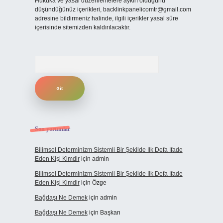
Hukuka ve yasal düzenlemelere aykırı olduğunu
düşündüğünüz içerikleri,
backlinkpanelicomtr@gmail.com
adresine bildirmeniz halinde, ilgili içerikler yasal süre
içerisinde sitemizden kaldırılacaktır.
Arama
Son yorumlar
Bilimsel Determinizm Sistemli Bir Şekilde Ilk Defa Ifade
Eden Kişi Kimdir
için
admin
Bilimsel Determinizm Sistemli Bir Şekilde Ilk Defa Ifade
Eden Kişi Kimdir
için
Özge
Bağdaşı Ne Demek
için
admin
Bağdaşı Ne Demek
için
Başkan