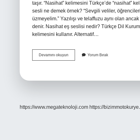
taşır. “Nasihat” kelimesini Türkçe’de “nasihat” 
sesli ne demek örnek? “Sevgili veliler, öğrencile
üzmeyelim.” Yazılışı ve telaffuzu aynı olan ancak
denir. Nasihat eş seslisi nedir? Türkçe Dil Kurum
kelimesini kullanır. Alternatif…
Öğüt
Devamını okuyun
Yorum Bırak
Kelimesinin
Eş
Seslisi
Nedir
https://www.megateknoloji.com
https://bizimmotokurye