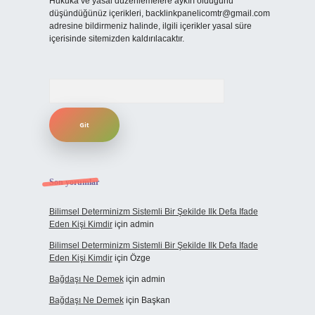
Hukuka ve yasal düzenlemelere aykırı olduğunu
düşündüğünüz içerikleri,
backlinkpanelicomtr@gmail.com
adresine bildirmeniz halinde, ilgili içerikler yasal süre
içerisinde sitemizden kaldırılacaktır.
Arama
Son yorumlar
Bilimsel Determinizm Sistemli Bir Şekilde Ilk Defa Ifade
Eden Kişi Kimdir
için
admin
Bilimsel Determinizm Sistemli Bir Şekilde Ilk Defa Ifade
Eden Kişi Kimdir
için
Özge
Bağdaşı Ne Demek
için
admin
Bağdaşı Ne Demek
için
Başkan