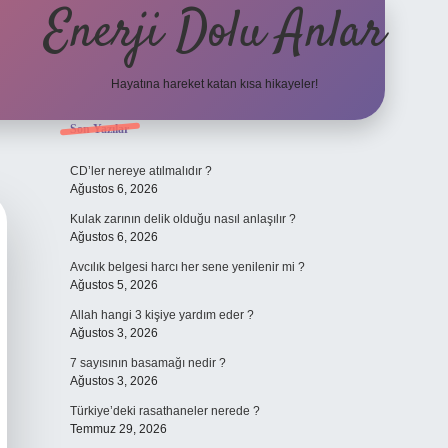
Enerji Dolu Anlar
Hayatına hareket katan kısa hikayeler!
Sidebar
Son Yazılar
ilbet bahis site
CD’ler nereye atılmalıdır ?
Ağustos 6, 2026
Kulak zarının delik olduğu nasıl anlaşılır ?
Ağustos 6, 2026
Avcılık belgesi harcı her sene yenilenir mi ?
Ağustos 5, 2026
Allah hangi 3 kişiye yardım eder ?
Ağustos 3, 2026
7 sayısının basamağı nedir ?
Ağustos 3, 2026
Türkiye’deki rasathaneler nerede ?
Temmuz 29, 2026