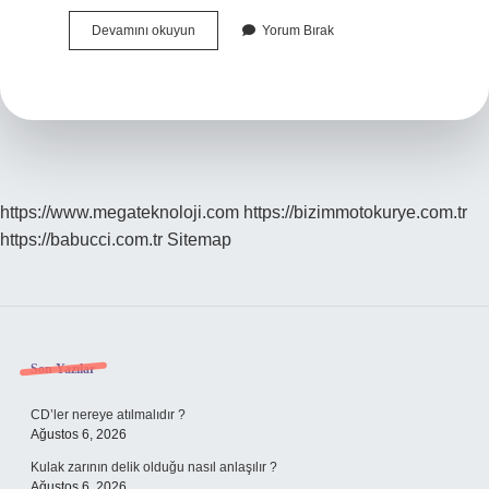
Müsnet
Devamını okuyun
Yorum Bırak
Ne
Demek
https://www.megateknoloji.com
https://bizimmotokurye.com.tr
https://babucci.com.tr
Sitemap
Sidebar
Son Yazılar
CD’ler nereye atılmalıdır ?
Ağustos 6, 2026
Kulak zarının delik olduğu nasıl anlaşılır ?
Ağustos 6, 2026