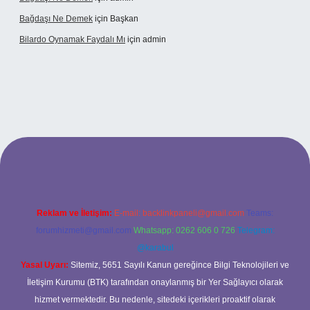
Bağdaşı Ne Demek
için
Başkan
Bilardo Oynamak Faydalı Mı
için
admin
ilbet bahis sitesi
Reklam ve İletişim:
E-mail:
backlinkpaneli@gmail.com
Teams:
forumhizmeti@gmail.com
Whatsapp: 0262 606 0 726
Telegram:
@karabul
Yasal Uyarı:
Sitemiz, 5651 Sayılı Kanun gereğince Bilgi Teknolojileri ve
İletişim Kurumu (BTK) tarafından onaylanmış bir Yer Sağlayıcı olarak
hizmet vermektedir. Bu nedenle, sitedeki içerikleri proaktif olarak