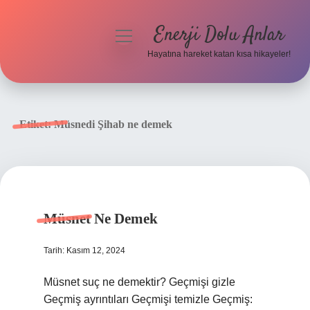
Enerji Dolu Anlar
menüyü
aç
Hayatına hareket katan kısa hikayeler!
Anasayfa
Gizlilik Politikası
Etiket:
Müsnedi Şihab ne demek
Yasal Uyarı
Hakkımızda
Müsnet Ne Demek
Tarih: Kasım 12, 2024
Müsnet suç ne demektir? Geçmişi gizle
Geçmiş ayrıntıları Geçmişi temizle Geçmiş: