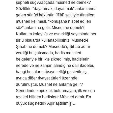
şüpheli suç Arapçada müsned ne demek?
Sözlükte “dayanmak, dayanmak” anlamlarına
gelen sünûd kökünün “if’âl” şekliyle türetilen
müsned kelimesi, “konuşana nispet edilen
söz” anlamına gelir. Misnet ne demek?
Kullanım kolaylığı ve esnekliği sayesinde her
türlü pisuarda kullanabilirsiniz. Müsned-i
Şihab ne demek? Musnedü’ş-Şihab adını
verdiği bu çalışmada, hadis metinleri
belgeleriyle birlikte zikredilmiş, hadislerin
nerede ve ne zaman alındığına dair ifadeler,
hangi hocaların rivayet ettiği gösterilmiş,
ayrıca diğer rivayet türleri üzerinde
durulmuştur. Müsnet ne anlama gelir?
Senedinde kopukluk bulunmayan, ilk ve son
ravileri bilinen hadislere Müsned denir. En
büyük suç nedir? Ağırlaştırılmış…