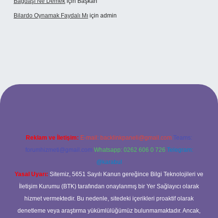
Bağdaşı Ne Demek
için
Başkan
Bilardo Oynamak Faydalı Mı
için
admin
ilbet bahis sitesi
Reklam ve İletişim:
E-mail:
backlinkpaneli@gmail.com
Teams:
forumhizmeti@gmail.com
Whatsapp: 0262 606 0 726
Telegram:
@karabul
Yasal Uyarı:
Sitemiz, 5651 Sayılı Kanun gereğince Bilgi Teknolojileri ve
İletişim Kurumu (BTK) tarafından onaylanmış bir Yer Sağlayıcı olarak
hizmet vermektedir. Bu nedenle, sitedeki içerikleri proaktif olarak
denetleme veya araştırma yükümlülüğümüz bulunmamaktadır. Ancak,