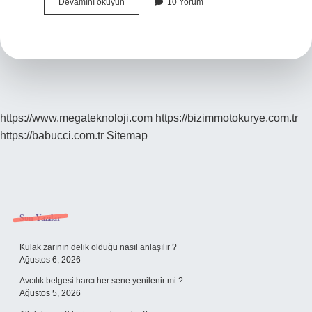
Metal
Devamını okuyun
10 Yorum
Ne
Anlamına
Gelir
https://www.megateknoloji.com
https://bizimmotokurye.com.tr
https://babucci.com.tr
Sitemap
Sidebar
Son Yazılar
Kulak zarının delik olduğu nasıl anlaşılır ?
Ağustos 6, 2026
Avcılık belgesi harcı her sene yenilenir mi ?
Ağustos 5, 2026