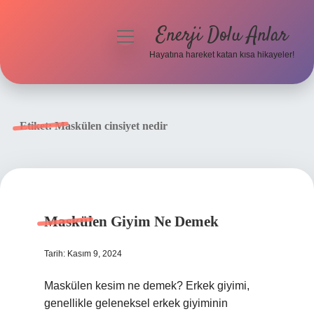
Enerji Dolu Anlar
menüyü
aç
Hayatına hareket katan kısa hikayeler!
Anasayfa
Gizlilik Politikası
Etiket:
Maskülen cinsiyet nedir
Yasal Uyarı
Hakkımızda
Maskülen Giyim Ne Demek
Tarih: Kasım 9, 2024
Maskülen kesim ne demek? Erkek giyimi,
genellikle geleneksel erkek giyiminin