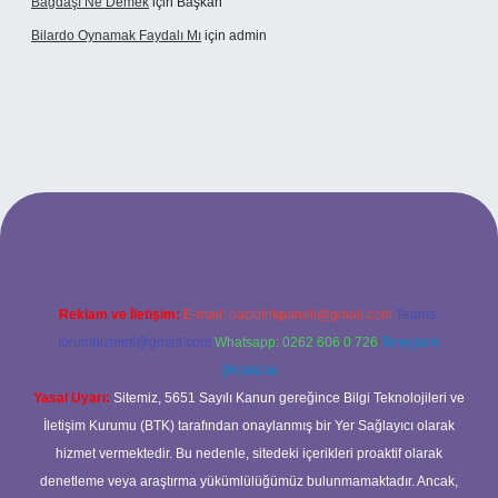
Bağdaşı Ne Demek
için
Başkan
Bilardo Oynamak Faydalı Mı
için
admin
i
Reklam ve İletişim:
E-mail:
backlinkpaneli@gmail.com
Teams:
forumhizmeti@gmail.com
Whatsapp: 0262 606 0 726
Telegram:
@karabul
Yasal Uyarı:
Sitemiz, 5651 Sayılı Kanun gereğince Bilgi Teknolojileri ve
İletişim Kurumu (BTK) tarafından onaylanmış bir Yer Sağlayıcı olarak
hizmet vermektedir. Bu nedenle, sitedeki içerikleri proaktif olarak
denetleme veya araştırma yükümlülüğümüz bulunmamaktadır. Ancak,