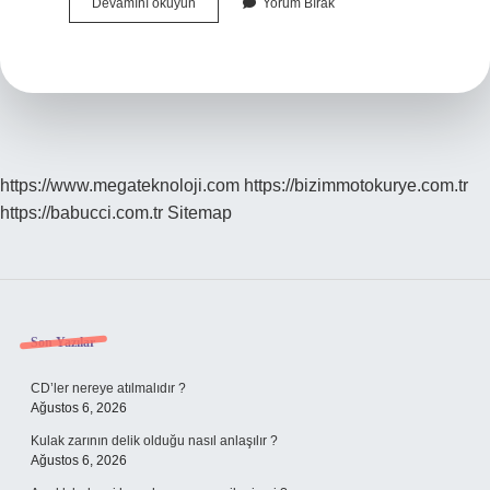
Maskülen
Devamını okuyun
Yorum Bırak
Giyim
Ne
Demek
https://www.megateknoloji.com
https://bizimmotokurye.com.tr
https://babucci.com.tr
Sitemap
Sidebar
Son Yazılar
CD’ler nereye atılmalıdır ?
Ağustos 6, 2026
Kulak zarının delik olduğu nasıl anlaşılır ?
Ağustos 6, 2026