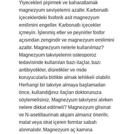
Yiyecekleri pişirmek ve baharatlamak
magnezyum seviyelerini azaltır. Karbonatlı
içeceklerdeki fosforik asit magnezyum
emilimini engeller. Karbonatlı içecekler
içmeyin. İşlenmiş etler ve peynirler fosfor
açısından zengindir ve magnezyum emilimini
azaltır. Magnezyum nelerle kullanılmaz?
Magnezyum takviyelerini osteoporoz
tedavisinde kullanılan bazı ilaçlar, bazı
antibiyotikler, diüretikler ve mide
koruyucularla birlikte almak tehlikeli olabilir.
Herhangi bir takviye almaya başlamadan
önce, kullandığınız ilaçları doktorunuza
söylemelisiniz. Magnezyum takviyesi alırken
nelere dikkat edilmeli? Magnezyum glisinat
ve N-asetiltaurinatı akşam almanız önerilir,
malat veya strat içeren formlar sabah
alınmalıdır. Magnezyum aç karnına