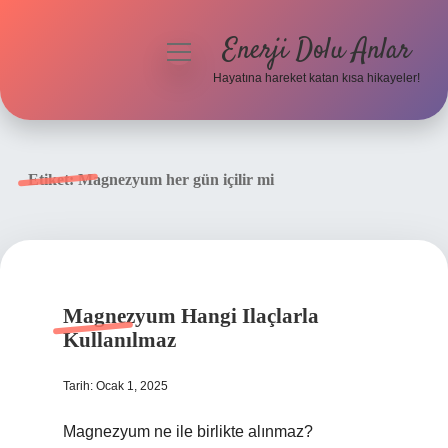
Enerji Dolu Anlar
menüyü
aç
Hayatına hareket katan kısa hikayeler!
Anasayfa
Gizlilik Politikası
Etiket:
Magnezyum her gün içilir mi
Yasal Uyarı
Hakkımızda
Magnezyum Hangi Ilaçlarla
Kullanılmaz
Tarih: Ocak 1, 2025
Magnezyum ne ile birlikte alınmaz?