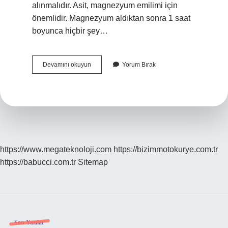
alınmalıdır. Asit, magnezyum emilimi için
önemlidir. Magnezyum aldıktan sonra 1 saat
boyunca hiçbir şey…
Magnezyum
Devamını okuyun
Yorum Bırak
Hangi
Ilaçlarla
Kullanılmaz
https://www.megateknoloji.com
https://bizimmotokurye.com.tr
https://babucci.com.tr
Sitemap
Son Yazılar