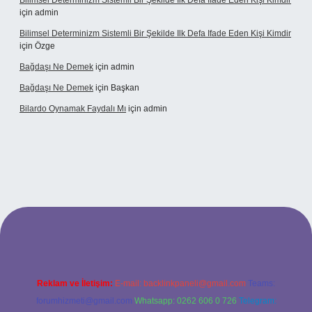
Bilimsel Determinizm Sistemli Bir Şekilde Ilk Defa Ifade Eden Kişi Kimdir
için
admin
Bilimsel Determinizm Sistemli Bir Şekilde Ilk Defa Ifade Eden Kişi Kimdir
için
Özge
Bağdaşı Ne Demek
için
admin
Bağdaşı Ne Demek
için
Başkan
Bilardo Oynamak Faydalı Mı
için
admin
lbet bahis sitesi
Reklam ve İletişim:
E-mail:
backlinkpaneli@gmail.com
Teams:
forumhizmeti@gmail.com
Whatsapp: 0262 606 0 726
Telegram: