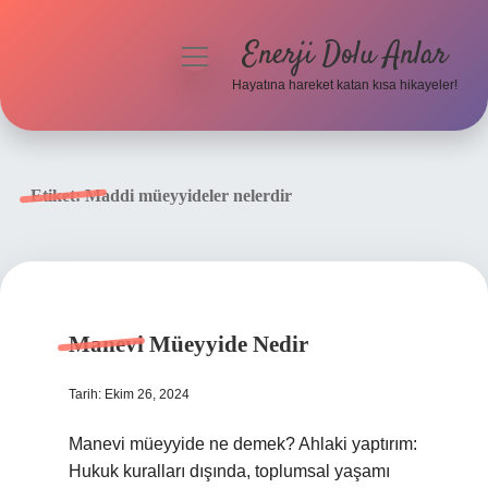
Enerji Dolu Anlar
menüyü
aç
Hayatına hareket katan kısa hikayeler!
Anasayfa
Gizlilik Politikası
Etiket:
Maddi müeyyideler nelerdir
Yasal Uyarı
Hakkımızda
Manevi Müeyyide Nedir
Tarih: Ekim 26, 2024
Manevi müeyyide ne demek? Ahlaki yaptırım:
Hukuk kuralları dışında, toplumsal yaşamı