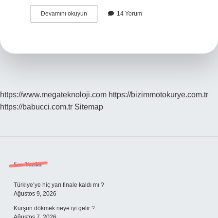
Manevi
Devamını okuyun
14 Yorum
Müeyyide
Nedir
https://www.megateknoloji.com
https://bizimmotokurye.com.tr
https://babucci.com.tr
Sitemap
Sidebar
Son Yazılar
Türkiye’ye hiç yarı finale kaldı mı ?
Ağustos 9, 2026
Kurşun dökmek neye iyi gelir ?
Ağustos 7, 2026