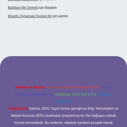
Bağdaşı Ne Demek
için
Başkan
Bilardo Oynamak Faydalı Mı
için
admin
ilbet bahis sitesi
Reklam ve İletişim:
E-mail:
backlinkpaneli@gmail.com
Teams:
forumhizmeti@gmail.com
Whatsapp: 0262 606 0 726
Telegram:
@karabul
Yasal Uyarı:
Sitemiz, 5651 Sayılı Kanun gereğince Bilgi Teknolojileri ve
İletişim Kurumu (BTK) tarafından onaylanmış bir Yer Sağlayıcı olarak
hizmet vermektedir. Bu nedenle, sitedeki içerikleri proaktif olarak