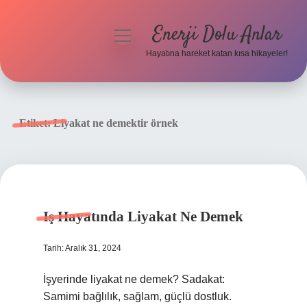
Enerji Dolu Anlar
menüyü
aç
Hayatına hareket katan kısa hikayeler!
Anasayfa
Gizlilik Politikası
Etiket:
Liyakat ne demektir örnek
Yasal Uyarı
Hakkımızda
Iş Hayatında Liyakat Ne Demek
Tarih: Aralık 31, 2024
İşyerinde liyakat ne demek? Sadakat:
Samimi bağlılık, sağlam, güçlü dostluk.