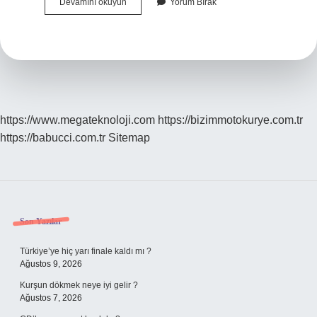
Iş
Devamını okuyun
Yorum Bırak
Hayatında
Liyakat
Ne
Demek
https://www.megateknoloji.com
https://bizimmotokurye.com.tr
https://babucci.com.tr
Sitemap
Sidebar
Son Yazılar
Türkiye’ye hiç yarı finale kaldı mı ?
Ağustos 9, 2026
Kurşun dökmek neye iyi gelir ?
Ağustos 7, 2026