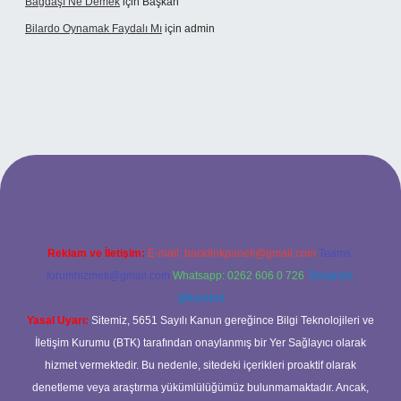
Bağdaşı Ne Demek
için
Başkan
Bilardo Oynamak Faydalı Mı
için
admin
ilbet bahis sitesi
Reklam ve İletişim:
E-mail:
backlinkpaneli@gmail.com
Teams:
forumhizmeti@gmail.com
Whatsapp: 0262 606 0 726
Telegram:
@karabul
Yasal Uyarı:
Sitemiz, 5651 Sayılı Kanun gereğince Bilgi Teknolojileri ve
İletişim Kurumu (BTK) tarafından onaylanmış bir Yer Sağlayıcı olarak
hizmet vermektedir. Bu nedenle, sitedeki içerikleri proaktif olarak
denetleme veya araştırma yükümlülüğümüz bulunmamaktadır. Ancak,