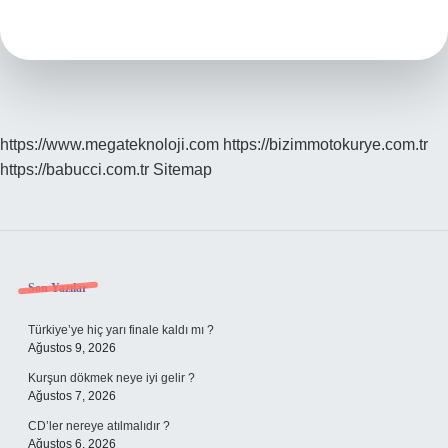
Hangi
Yem
Kullanılır
https://www.megateknoloji.com
https://bizimmotokurye.com.tr
https://babucci.com.tr
Sitemap
Sidebar
Son Yazılar
Türkiye’ye hiç yarı finale kaldı mı ?
Ağustos 9, 2026
Kurşun dökmek neye iyi gelir ?
Ağustos 7, 2026
CD’ler nereye atılmalıdır ?
Ağustos 6, 2026