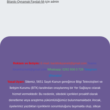
Bilardo Oynamak Faydalı Mı
için
admin
ilbet bahis sitesi
Reklam ve İletişim:
E-mail:
backlinkpaneli@gmail.com
Teams:
forumhizmeti@gmail.com
Whatsapp: 0262 606 0 726
Telegram:
@karabul
Yasal Uyarı:
Sitemiz, 5651 Sayılı Kanun gereğince Bilgi Teknolojileri ve
İletişim Kurumu (BTK) tarafından onaylanmış bir Yer Sağlayıcı olarak
hizmet vermektedir. Bu nedenle, sitedeki içerikleri proaktif olarak
denetleme veya araştırma yükümlülüğümüz bulunmamaktadır. Ancak,
üyelerimiz yazdıkları içeriklerin sorumluluğunu taşımakta olup, siteye