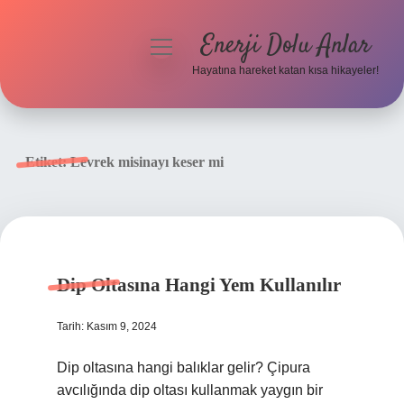
Enerji Dolu Anlar
menüyü
aç
Hayatına hareket katan kısa hikayeler!
Anasayfa
Gizlilik Politikası
Etiket:
Levrek misinayı keser mi
Yasal Uyarı
Hakkımızda
Dip Oltasına Hangi Yem Kullanılır
Tarih: Kasım 9, 2024
Dip oltasına hangi balıklar gelir? Çipura
avcılığında dip oltası kullanmak yaygın bir