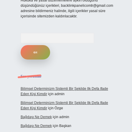
Hukuka ve yasal düzenlemelere aykırı olduğunu
düşündüğünüz içerikleri,
backlinkpanelicomtr@gmail.com
adresine bildirmeniz halinde, ilgili içerikler yasal süre
içerisinde sitemizden kaldırılacaktır.
Arama
Son yorumlar
Bilimsel Determinizm Sistemli Bir Şekilde Ilk Defa Ifade
Eden Kişi Kimdir
için
admin
Bilimsel Determinizm Sistemli Bir Şekilde Ilk Defa Ifade
Eden Kişi Kimdir
için
Özge
Bağdaşı Ne Demek
için
admin
Bağdaşı Ne Demek
için
Başkan