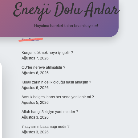
Enerji Dolu Anlar
Hayatına hareket katan kısa hikayeler!
Sidebar
Son Yazılar
ilbet bahis
Kurşun dökmek neye iyi gelir ?
Ağustos 7, 2026
CD’ler nereye atılmalıdır ?
Ağustos 6, 2026
Kulak zarının delik olduğu nasıl anlaşılır ?
Ağustos 6, 2026
Avcılık belgesi harcı her sene yenilenir mi ?
Ağustos 5, 2026
Allah hangi 3 kişiye yardım eder ?
Ağustos 3, 2026
7 sayısının basamağı nedir ?
Ağustos 3, 2026