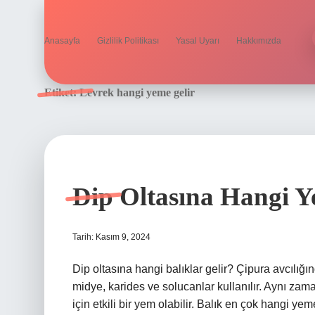
Anasayfa
Gizlilik Politikası
Yasal Uyarı
Hakkımızda
Etiket:
Levrek hangi yeme gelir
Dip Oltasına Hangi Y
Tarih: Kasım 9, 2024
Dip oltasına hangi balıklar gelir? Çipura avcılığ
midye, karides ve solucanlar kullanılır. Aynı zam
için etkili bir yem olabilir. Balık en çok hangi y