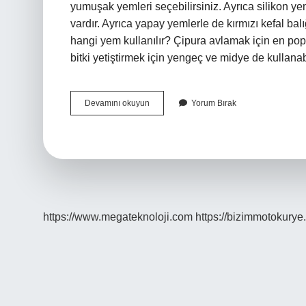
yumuşak yemleri seçebilirsiniz. Ayrıca silikon y
vardır. Ayrıca yapay yemlerle de kırmızı kefal balı
hangi yem kullanılır? Çipura avlamak için en po
bitki yetiştirmek için yengeç ve midye de kullanabi
Dip
Devamını okuyun
Yorum Bırak
Oltasına
Hangi
Yem
Kullanılır
https://www.megateknoloji.com
https://bizimmotokurye