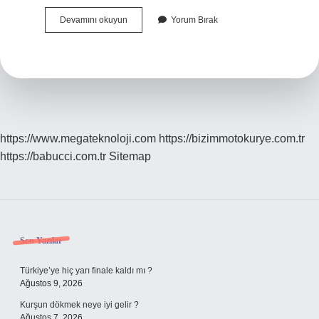
Kuru
Devamını okuyun
Yorum Bırak
Havanın
Bileşenleri
Nelerdir
https://www.megateknoloji.com
https://bizimmotokurye.com.tr
https://babucci.com.tr
Sitemap
Sidebar
Son Yazılar
Türkiye’ye hiç yarı finale kaldı mı ?
Ağustos 9, 2026
Kurşun dökmek neye iyi gelir ?
Ağustos 7, 2026