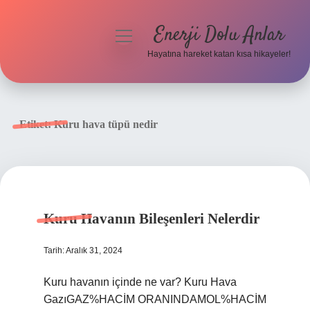
Enerji Dolu Anlar
menüyü
aç
Hayatına hareket katan kısa hikayeler!
Anasayfa
Gizlilik Politikası
Etiket:
Kuru hava tüpü nedir
Yasal Uyarı
Hakkımızda
Kuru Havanın Bileşenleri Nelerdir
Tarih: Aralık 31, 2024
Kuru havanın içinde ne var? Kuru Hava
GazıGAZ%HACİM ORANINDAMOL%HACİM