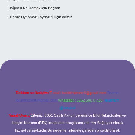
Bağdaşı Ne Demek
için
Başkan
Bilardo Oynamak Faydalı Mı
için
admin
ilbet bahis sitesi
Reklam ve İletişim:
E-mail:
backlinkpaneli@gmail.com
Teams:
forumhizmeti@gmail.com
Whatsapp: 0262 606 0 726
Telegram:
@karabul
Yasal Uyarı:
Sitemiz, 5651 Sayılı Kanun gereğince Bilgi Teknolojileri ve
İletişim Kurumu (BTK) tarafından onaylanmış bir Yer Sağlayıcı olarak
hizmet vermektedir. Bu nedenle, sitedeki içerikleri proaktif olarak