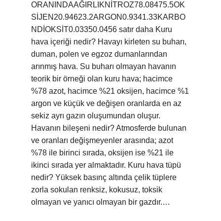
ORANINDAAĞIRLIKNİTROZ78.08475.5OK
SİJEN20.94623.2ARGON0.9341.33KARBO
NDİOKSİT0.03350.0456 satır daha Kuru
hava içeriği nedir? Havayı kirleten su buharı,
duman, polen ve egzoz dumanlarından
arınmış hava. Su buharı olmayan havanın
teorik bir örneği olan kuru hava; hacimce
%78 azot, hacimce %21 oksijen, hacimce %1
argon ve küçük ve değişen oranlarda en az
sekiz ayrı gazın oluşumundan oluşur.
Havanın bileşeni nedir? Atmosferde bulunan
ve oranları değişmeyenler arasında; azot
%78 ile birinci sırada, oksijen ise %21 ile
ikinci sırada yer almaktadır. Kuru hava tüpü
nedir? Yüksek basınç altında çelik tüplere
zorla sokulan renksiz, kokusuz, toksik
olmayan ve yanıcı olmayan bir gazdır.…