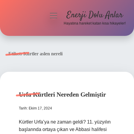
Enerji Dolu Anlar
menüyü
aç
Hayatına hareket katan kısa hikayeler!
Anasayfa
Gizlilik Politikası
Etiket:
Kürtler aslen nereli
Yasal Uyarı
Hakkımızda
Urfa Kürtleri Nereden Gelmiştir
Tarih: Ekim 17, 2024
Kürtler Urfa’ya ne zaman geldi? 11. yüzyılın
başlarında ortaya çıkan ve Abbasi halifesi