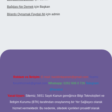
Bağdaşı Ne Demek
için
Başkan
Bilardo Oynamak Faydalı Mı
için
admin
ilbet bahis sitesi
Reklam ve İletişim:
E-mail:
backlinkpaneli@gmail.com
Teams:
forumhizmeti@gmail.com
Whatsapp: 0262 606 0 726
Telegram:
@karabul
Yasal Uyarı:
Sitemiz, 5651 Sayılı Kanun gereğince Bilgi Teknolojileri ve
İletişim Kurumu (BTK) tarafından onaylanmış bir Yer Sağlayıcı olarak
hizmet vermektedir. Bu nedenle, sitedeki içerikleri proaktif olarak