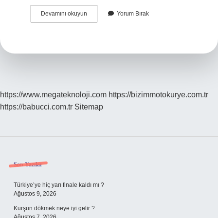
Urfa
Devamını okuyun
Yorum Bırak
Kürtleri
Nereden
Gelmiştir
https://www.megateknoloji.com
https://bizimmotokurye.com.tr
https://babucci.com.tr
Sitemap
Sidebar
Son Yazılar
Türkiye’ye hiç yarı finale kaldı mı ?
Ağustos 9, 2026
Kurşun dökmek neye iyi gelir ?
Ağustos 7, 2026