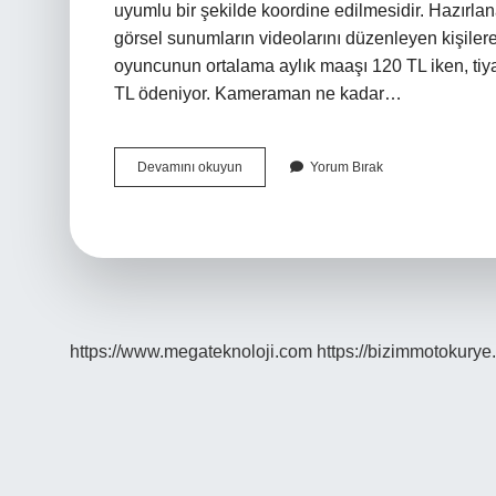
uyumlu bir şekilde koordine edilmesidir. Hazırlanan
görsel sunumların videolarını düzenleyen kişilere
oyuncunun ortalama aylık maaşı 120 TL iken, tiya
TL ödeniyor. Kameraman ne kadar…
Kurgucu
Devamını okuyun
Yorum Bırak
Ne
Kadar
Maaş
Alır
https://www.megateknoloji.com
https://bizimmotokurye