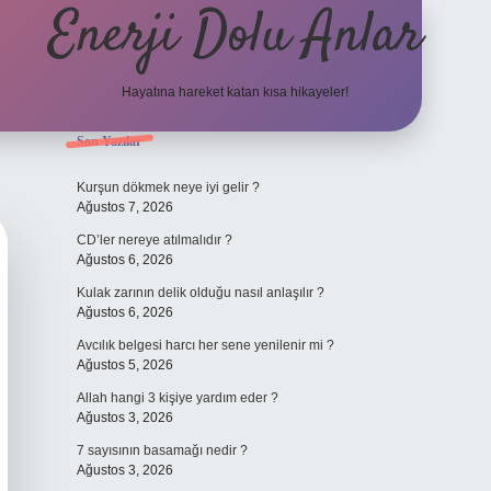
Enerji Dolu Anlar
Hayatına hareket katan kısa hikayeler!
Sidebar
Son Yazılar
ilbet bahis
Kurşun dökmek neye iyi gelir ?
Ağustos 7, 2026
CD’ler nereye atılmalıdır ?
Ağustos 6, 2026
Kulak zarının delik olduğu nasıl anlaşılır ?
Ağustos 6, 2026
Avcılık belgesi harcı her sene yenilenir mi ?
Ağustos 5, 2026
Allah hangi 3 kişiye yardım eder ?
Ağustos 3, 2026
7 sayısının basamağı nedir ?
Ağustos 3, 2026