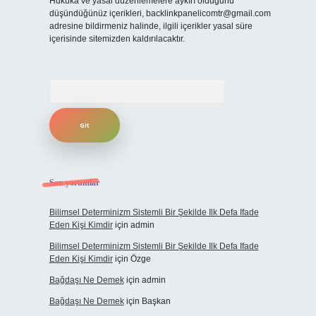
Hukuka ve yasal düzenlemelere aykırı olduğunu
düşündüğünüz içerikleri,
backlinkpanelicomtr@gmail.com
adresine bildirmeniz halinde, ilgili içerikler yasal süre
içerisinde sitemizden kaldırılacaktır.
Arama
Son yorumlar
Bilimsel Determinizm Sistemli Bir Şekilde Ilk Defa Ifade
Eden Kişi Kimdir
için
admin
Bilimsel Determinizm Sistemli Bir Şekilde Ilk Defa Ifade
Eden Kişi Kimdir
için
Özge
Bağdaşı Ne Demek
için
admin
Bağdaşı Ne Demek
için
Başkan