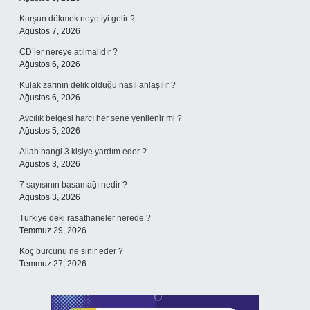
Kurşun dökmek neye iyi gelir ?
Ağustos 7, 2026
CD’ler nereye atılmalıdır ?
Ağustos 6, 2026
Kulak zarının delik olduğu nasıl anlaşılır ?
Ağustos 6, 2026
Avcılık belgesi harcı her sene yenilenir mi ?
Ağustos 5, 2026
Allah hangi 3 kişiye yardım eder ?
Ağustos 3, 2026
7 sayısının basamağı nedir ?
Ağustos 3, 2026
Türkiye’deki rasathaneler nerede ?
Temmuz 29, 2026
Koç burcunu ne sinir eder ?
Temmuz 27, 2026