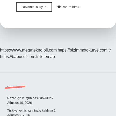
Boynuzsuz
Devamını okuyun
Yorum Bırak
Koyun
Kurbanlık
Olur
Mu
https://www.megateknoloji.com
https://bizimmotokurye.com.tr
https://babucci.com.tr
Sitemap
Sidebar
Son Yazılar
Nazar için kurşun nasıl dökülür ?
Ağustos 10, 2026
Türkiye’ye hiç yarı finale kaldı mı ?
Ağustos 9, 2026