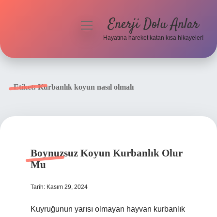
Enerji Dolu Anlar
menüyü
aç
Hayatına hareket katan kısa hikayeler!
Anasayfa
Gizlilik Politikası
Etiket:
Kurbanlık koyun nasıl olmalı
Yasal Uyarı
Hakkımızda
Boynuzsuz Koyun Kurbanlık Olur
Mu
Tarih: Kasım 29, 2024
Kuyruğunun yarısı olmayan hayvan kurbanlık