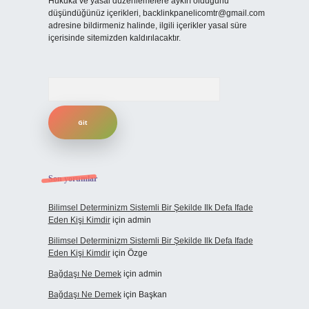
Hukuka ve yasal düzenlemelere aykırı olduğunu
düşündüğünüz içerikleri,
backlinkpanelicomtr@gmail.com
adresine bildirmeniz halinde, ilgili içerikler yasal süre
içerisinde sitemizden kaldırılacaktır.
Arama
Son yorumlar
Bilimsel Determinizm Sistemli Bir Şekilde Ilk Defa Ifade
Eden Kişi Kimdir
için
admin
Bilimsel Determinizm Sistemli Bir Şekilde Ilk Defa Ifade
Eden Kişi Kimdir
için
Özge
Bağdaşı Ne Demek
için
admin
Bağdaşı Ne Demek
için
Başkan