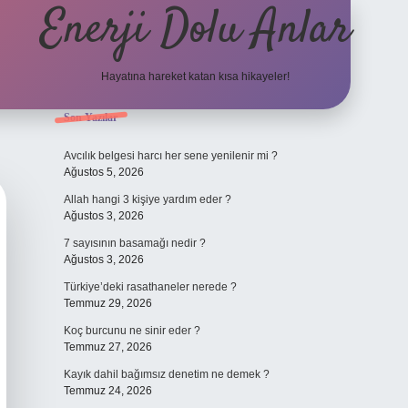
Enerji Dolu Anlar
Hayatına hareket katan kısa hikayeler!
Sidebar
Son Yazılar
ilbet bahis
Avcılık belgesi harcı her sene yenilenir mi ?
Ağustos 5, 2026
Allah hangi 3 kişiye yardım eder ?
Ağustos 3, 2026
7 sayısının basamağı nedir ?
Ağustos 3, 2026
Türkiye’deki rasathaneler nerede ?
Temmuz 29, 2026
Koç burcunu ne sinir eder ?
Temmuz 27, 2026
Kayık dahil bağımsız denetim ne demek ?
Temmuz 24, 2026