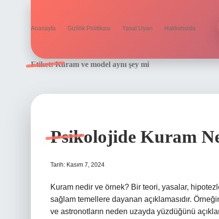
Anasayfa
Gizlilik Politikası
Yasal Uyarı
Hakkımızda
Etiket:
Kuram ve model aynı şey mi
Psikolojide Kuram N
Tarih: Kasım 7, 2024
Kuram nedir ve örnek? Bir teori, yasalar, hipotez
sağlam temellere dayanan açıklamasıdır. Örneğin
ve astronotların neden uzayda yüzdüğünü açıkla