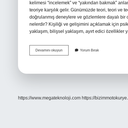
kelimesi “incelemek” ve “yakından bakmak” anlam
teoriye karşılık gelir. Günümüzde teori, teori ve t
doğrulanmış deneylere ve gözlemlere dayalı bir ol
nelerdir? Kişiliği ve gelişimini açıklamak için ps
yaklaşım, bilişsel yaklaşım, ayırt edici özellikle
Psikolojide
Devamını okuyun
Yorum Bırak
Kuram
Ne
Demek
https://www.megateknoloji.com
https://bizimmotokurye