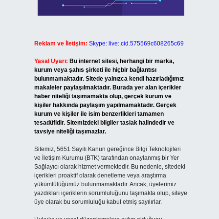
Reklam ve İletişim:
Skype: live:.cid.575569c608265c69
Yasal Uyarı:
Bu internet sitesi, herhangi bir marka,
kurum veya şahıs şirketi ile hiçbir bağlantısı
bulunmamaktadır. Sitede yalnızca kendi hazırladığımız
makaleler paylaşılmaktadır. Burada yer alan içerikler
haber niteliği taşımamakta olup, gerçek kurum ve
kişiler hakkında paylaşım yapılmamaktadır. Gerçek
kurum ve kişiler ile isim benzerlikleri tamamen
tesadüfidir. Sitemizdeki bilgiler taslak halindedir ve
tavsiye niteliği taşımazlar.
Sitemiz, 5651 Sayılı Kanun gereğince Bilgi Teknolojileri
ve İletişim Kurumu (BTK) tarafından onaylanmış bir Yer
Sağlayıcı olarak hizmet vermektedir. Bu nedenle, sitedeki
içerikleri proaktif olarak denetleme veya araştırma
yükümlülüğümüz bulunmamaktadır. Ancak, üyelerimiz
yazdıkları içeriklerin sorumluluğunu taşımakta olup, siteye
üye olarak bu sorumluluğu kabul etmiş sayılırlar.