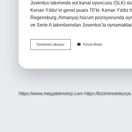
Juventus takımında sol kanat oyuncusu (SLK) ola
Kenan Yıldız’ın genel puanı 70’tir. Kenan Yıldız
Regensburg, Almanya) hücum pozisyonunda oynay
ve Serie A takımlarından Juventus’ta oynamaktadı
Kenan
Devamını okuyun
Yorum Bırak
Yıldız
Kaç
Milyon
Euro
https://www.megateknoloji.com
https://bizimmotokurye