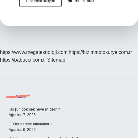
Kenan
Devamını okuyun
Yorum Bırak
Yıldız
Kaç
Milyon
Euro
https://www.megateknoloji.com
https://bizimmotokurye.com.tr
https://babucci.com.tr
Sitemap
Sidebar
Son Yazılar
Kurşun dökmek neye iyi gelir ?
Ağustos 7, 2026
CD’ler nereye atılmalıdır ?
Ağustos 6, 2026