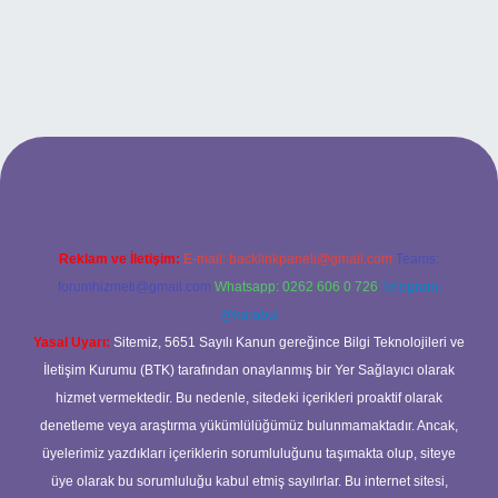
ilbet bahis sitesi
Reklam ve İletişim:
E-mail:
backlinkpaneli@gmail.com
Teams:
forumhizmeti@gmail.com
Whatsapp: 0262 606 0 726
Telegram:
@karabul
Yasal Uyarı:
Sitemiz, 5651 Sayılı Kanun gereğince Bilgi Teknolojileri ve
İletişim Kurumu (BTK) tarafından onaylanmış bir Yer Sağlayıcı olarak
hizmet vermektedir. Bu nedenle, sitedeki içerikleri proaktif olarak
denetleme veya araştırma yükümlülüğümüz bulunmamaktadır. Ancak,
üyelerimiz yazdıkları içeriklerin sorumluluğunu taşımakta olup, siteye
üye olarak bu sorumluluğu kabul etmiş sayılırlar. Bu internet sitesi,