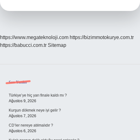
https://www.megateknoloji.com
https://bizimmotokurye.com.tr
https://babucci.com.tr
Sitemap
Sidebar
Son Yazılar
Türkiye’ye hiç yarı finale kaldı mı ?
Ağustos 9, 2026
Kurşun dökmek neye iyi gelir ?
Ağustos 7, 2026
CD’ler nereye atılmalıdır ?
Ağustos 6, 2026