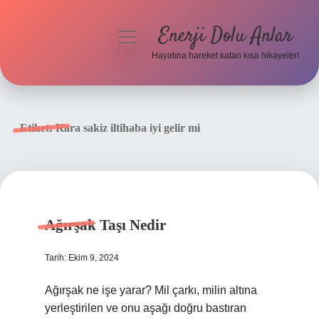
Enerji Dolu Anlar
menüyü
aç
Hayatına hareket katan kısa hikayeler!
Anasayfa
Gizlilik Politikası
Etiket:
Kara sakiz iltihaba iyi gelir mi
Yasal Uyarı
Hakkımızda
Ağırşak Taşı Nedir
Tarih: Ekim 9, 2024
Ağırşak ne işe yarar? Mil çarkı, milin altına
yerleştirilen ve onu aşağı doğru bastıran