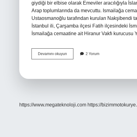
giydiği bir elbise olarak Emeviler aracılığıyla İs
Arap toplumlarında da mevcuttu. Ismailağa cemaa
Ustaosmanoğlu tarafından kurulan Nakşibendi tari
İstanbul ili, Çarşamba ilçesi Fatih ilçesindeki İs
İsmailağa cemaatine ait Hiranur Vakfı kurucusu
Kara
Devamını okuyun
2 Yorum
Çarşaf
Hangi
Tarikat
https://www.megateknoloji.com
https://bizimmotokurye