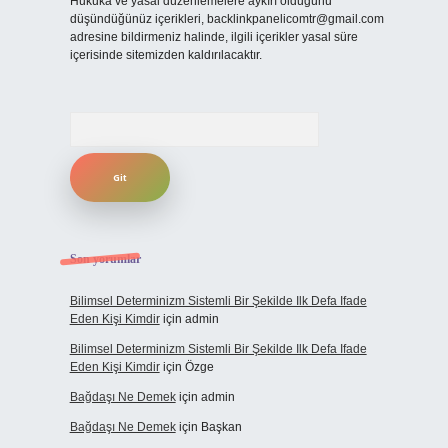
Hukuka ve yasal düzenlemelere aykırı olduğunu
düşündüğünüz içerikleri,
backlinkpanelicomtr@gmail.com
adresine bildirmeniz halinde, ilgili içerikler yasal süre
içerisinde sitemizden kaldırılacaktır.
Arama
Son yorumlar
Bilimsel Determinizm Sistemli Bir Şekilde Ilk Defa Ifade
Eden Kişi Kimdir
için
admin
Bilimsel Determinizm Sistemli Bir Şekilde Ilk Defa Ifade
Eden Kişi Kimdir
için
Özge
Bağdaşı Ne Demek
için
admin
Bağdaşı Ne Demek
için
Başkan