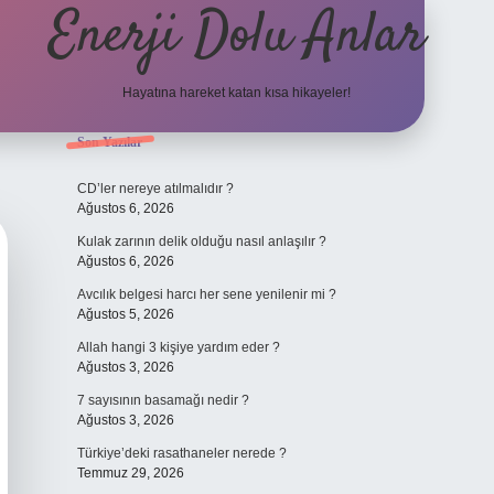
Enerji Dolu Anlar
Hayatına hareket katan kısa hikayeler!
Sidebar
Son Yazılar
ilbet bahis
CD’ler nereye atılmalıdır ?
Ağustos 6, 2026
Kulak zarının delik olduğu nasıl anlaşılır ?
Ağustos 6, 2026
Avcılık belgesi harcı her sene yenilenir mi ?
Ağustos 5, 2026
Allah hangi 3 kişiye yardım eder ?
Ağustos 3, 2026
7 sayısının basamağı nedir ?
Ağustos 3, 2026
Türkiye’deki rasathaneler nerede ?
Temmuz 29, 2026