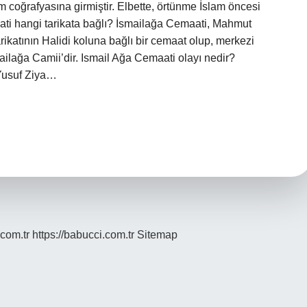
lam coğrafyasına girmiştir. Elbette, örtünme İslam öncesi
ti hangi tarikata bağlı? İsmailağa Cemaati, Mahmut
katının Halidi koluna bağlı bir cemaat olup, merkezi
mailağa Camii’dir. Ismail Ağa Cemaati olayı nedir?
 Yusuf Ziya…
.com.tr
https://babucci.com.tr
Sitemap