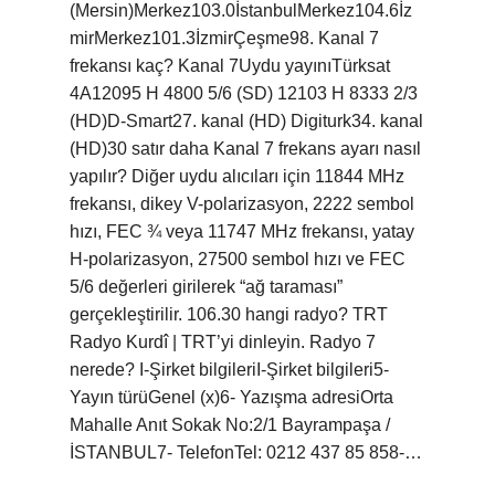
(Mersin)Merkez103.0İstanbulMerkez104.6İz
mirMerkez101.3İzmirÇeşme98. Kanal 7
frekansı kaç? Kanal 7Uydu yayınıTürksat
4A12095 H 4800 5/6 (SD) 12103 H 8333 2/3
(HD)D-Smart27. kanal (HD) Digiturk34. kanal
(HD)30 satır daha Kanal 7 frekans ayarı nasıl
yapılır? Diğer uydu alıcıları için 11844 MHz
frekansı, dikey V-polarizasyon, 2222 sembol
hızı, FEC ¾ veya 11747 MHz frekansı, yatay
H-polarizasyon, 27500 sembol hızı ve FEC
5/6 değerleri girilerek “ağ taraması”
gerçekleştirilir. 106.30 hangi radyo? TRT
Radyo Kurdî | TRT’yi dinleyin. Radyo 7
nerede? I-Şirket bilgileriI-Şirket bilgileri5-
Yayın türüGenel (x)6- Yazışma adresiOrta
Mahalle Anıt Sokak No:2/1 Bayrampaşa /
İSTANBUL7- TelefonTel: 0212 437 85 858-…