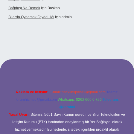
Bağdaşı Ne Demek
için
Başkan
Bilardo Oynamak Faydalı Mı
için
admin
lbet bahis sitesi
Reklam ve İletişim:
E-mail:
backlinkpaneli@gmail.com
Teams:
forumhizmeti@gmail.com
Whatsapp: 0262 606 0 726
Telegram:
@karabul
Yasal Uyarı:
Sitemiz, 5651 Sayılı Kanun gereğince Bilgi Teknolojileri ve
İletişim Kurumu (BTK) tarafından onaylanmış bir Yer Sağlayıcı olarak
hizmet vermektedir. Bu nedenle, sitedeki içerikleri proaktif olarak