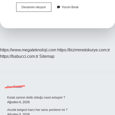
Kanal
Devamını okuyun
Yorum Bırak
7
Radyo
Frekansı
Kaç
https://www.megateknoloji.com
https://bizimmotokurye.com.tr
https://babucci.com.tr
Sitemap
Sidebar
Son Yazılar
Kulak zarının delik olduğu nasıl anlaşılır ?
Ağustos 6, 2026
Avcılık belgesi harcı her sene yenilenir mi ?
Ağustos 5, 2026