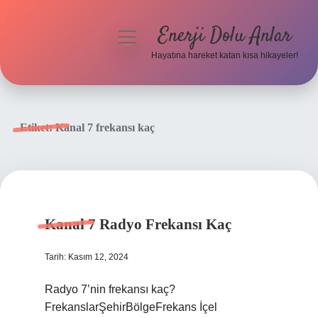
Enerji Dolu Anlar
menüyü
aç
Hayatına hareket katan kısa hikayeler!
Anasayfa
Gizlilik Politikası
Etiket:
Kanal 7 frekansı kaç
Yasal Uyarı
Hakkımızda
Kanal 7 Radyo Frekansı Kaç
Tarih: Kasım 12, 2024
Radyo 7’nin frekansı kaç?
FrekanslarŞehirBölgeFrekans İçel