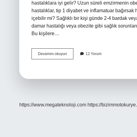
hastalıklara iyi gelir? Uzun süreli emzirmenin obez
hastalıklar, tip 1 diyabet ve inflamatuar bağırsak has
içebilir mi? Sağlıklı bir kişi günde 2-4 bardak vey
damar hastalığı veya obezite gibi sağlık sorunları
Bu kişilere…
Kocam
Devamını okuyun
12 Yorum
Benim
Sütümü
Içebilir
Mi
https://www.megateknoloji.com
https://bizimmotokurye