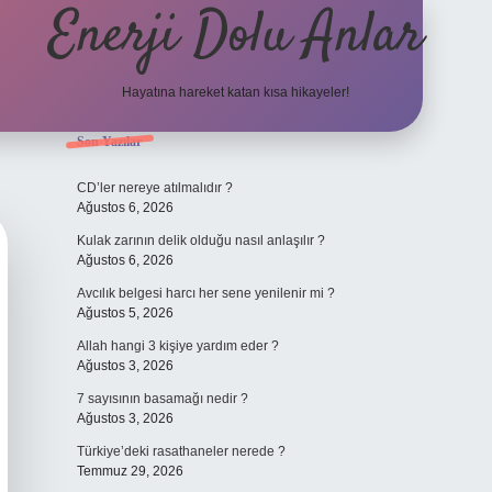
Enerji Dolu Anlar
Hayatına hareket katan kısa hikayeler!
Sidebar
Son Yazılar
ilbet bahis
CD’ler nereye atılmalıdır ?
Ağustos 6, 2026
Kulak zarının delik olduğu nasıl anlaşılır ?
Ağustos 6, 2026
Avcılık belgesi harcı her sene yenilenir mi ?
Ağustos 5, 2026
Allah hangi 3 kişiye yardım eder ?
Ağustos 3, 2026
7 sayısının basamağı nedir ?
Ağustos 3, 2026
Türkiye’deki rasathaneler nerede ?
Temmuz 29, 2026