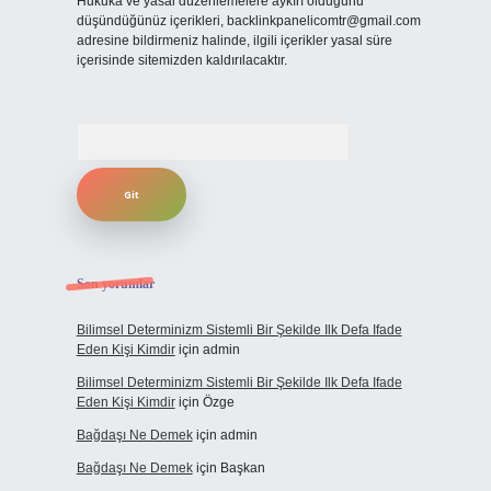
Hukuka ve yasal düzenlemelere aykırı olduğunu
düşündüğünüz içerikleri,
backlinkpanelicomtr@gmail.com
adresine bildirmeniz halinde, ilgili içerikler yasal süre
içerisinde sitemizden kaldırılacaktır.
Arama
Son yorumlar
Bilimsel Determinizm Sistemli Bir Şekilde Ilk Defa Ifade
Eden Kişi Kimdir
için
admin
Bilimsel Determinizm Sistemli Bir Şekilde Ilk Defa Ifade
Eden Kişi Kimdir
için
Özge
Bağdaşı Ne Demek
için
admin
Bağdaşı Ne Demek
için
Başkan