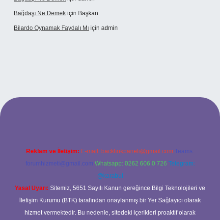
Bağdaşı Ne Demek
için
Başkan
Bilardo Oynamak Faydalı Mı
için
admin
ilbet bahis sitesi
Reklam ve İletişim:
E-mail:
backlinkpaneli@gmail.com
Teams:
forumhizmeti@gmail.com
Whatsapp: 0262 606 0 726
Telegram:
@karabul
Yasal Uyarı:
Sitemiz, 5651 Sayılı Kanun gereğince Bilgi Teknolojileri ve
İletişim Kurumu (BTK) tarafından onaylanmış bir Yer Sağlayıcı olarak
hizmet vermektedir. Bu nedenle, sitedeki içerikleri proaktif olarak