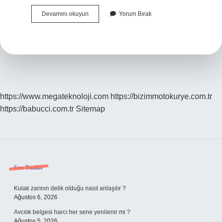
Aldırmamak
Devamını okuyun
Yorum Bırak
Deyimi
Nedir
https://www.megateknoloji.com
https://bizimmotokurye.com.tr
https://babucci.com.tr
Sitemap
Sidebar
Son Yazılar
Kulak zarının delik olduğu nasıl anlaşılır ?
Ağustos 6, 2026
Avcılık belgesi harcı her sene yenilenir mi ?
Ağustos 5, 2026