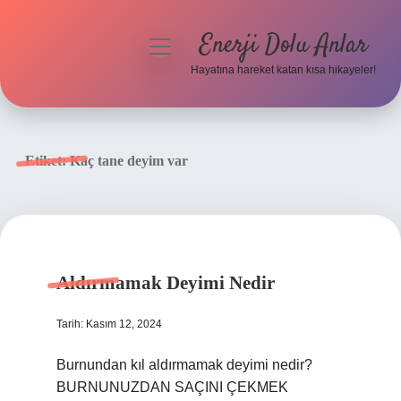
Enerji Dolu Anlar
menüyü
aç
Hayatına hareket katan kısa hikayeler!
Anasayfa
Gizlilik Politikası
Etiket:
Kaç tane deyim var
Yasal Uyarı
Hakkımızda
Aldırmamak Deyimi Nedir
Tarih: Kasım 12, 2024
Burnundan kıl aldırmamak deyimi nedir?
BURNUNUZDAN SAÇINI ÇEKMEK