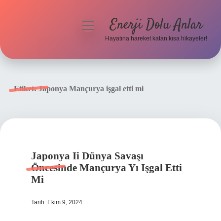
Enerji Dolu Anlar
menüyü
aç
Hayatına hareket katan kısa hikayeler!
Anasayfa
Gizlilik Politikası
Etiket:
Japonya Mançurya işgal etti mi
Yasal Uyarı
Hakkımızda
Japonya Ii Dünya Savaşı
Öncesinde Mançurya Yı Işgal Etti
Mi
Tarih: Ekim 9, 2024