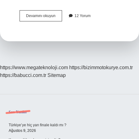
Japonya
Devamını okuyun
12 Yorum
Ii
Dünya
Savaşı
Öncesinde
Mançurya
Yı
Işgal
Etti
Mi
https://www.megateknoloji.com
https://bizimmotokurye.com.tr
https://babucci.com.tr
Sitemap
Sidebar
Son Yazılar
Türkiye’ye hiç yarı finale kaldı mı ?
Ağustos 9, 2026