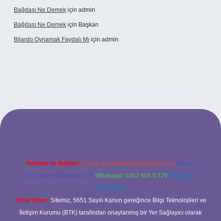
Bağdaşı Ne Demek
için
admin
Bağdaşı Ne Demek
için
Başkan
Bilardo Oynamak Faydalı Mı
için
admin
ilbet bahis sitesi
Reklam ve İletişim:
E-mail:
backlinkpaneli@gmail.com
Teams:
forumhizmeti@gmail.com
Whatsapp: 0262 606 0 726
Telegram:
@karabul
Yasal Uyarı:
Sitemiz, 5651 Sayılı Kanun gereğince Bilgi Teknolojileri ve
İletişim Kurumu (BTK) tarafından onaylanmış bir Yer Sağlayıcı olarak