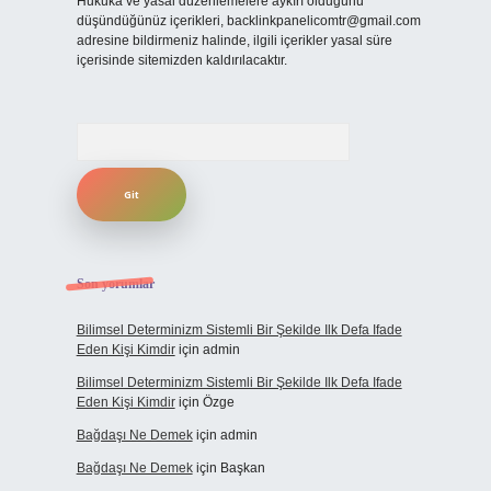
Hukuka ve yasal düzenlemelere aykırı olduğunu
düşündüğünüz içerikleri,
backlinkpanelicomtr@gmail.com
adresine bildirmeniz halinde, ilgili içerikler yasal süre
içerisinde sitemizden kaldırılacaktır.
Arama
Son yorumlar
Bilimsel Determinizm Sistemli Bir Şekilde Ilk Defa Ifade
Eden Kişi Kimdir
için
admin
Bilimsel Determinizm Sistemli Bir Şekilde Ilk Defa Ifade
Eden Kişi Kimdir
için
Özge
Bağdaşı Ne Demek
için
admin
Bağdaşı Ne Demek
için
Başkan