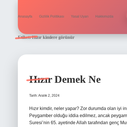
Anasayfa
Gizlilik Politikası
Yasal Uyarı
Hakkımızda
Etiket:
Hızır kimlere görünür
Hızır Demek Ne
Tarih: Aralık 2, 2024
Hızır kimdir, neler yapar? Zor durumda olan iyi 
Peygamber olduğu iddia edilmez, ancak peygamber
Suresi’nin 65. ayetinde Allah tarafından genç Musa