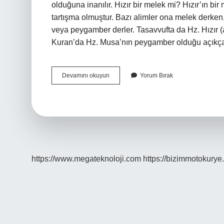
olduğuna inanılır. Hızır bir melek mi? Hızır’ın b
tartışma olmuştur. Bazı alimler ona melek derken
veya peygamber derler. Tasavvufta da Hz. Hızır (
Kuran’da Hz. Musa’nın peygamber olduğu açıkça b
Hızır
Devamını okuyun
Yorum Bırak
Demek
Ne
https://www.megateknoloji.com
https://bizimmotokurye