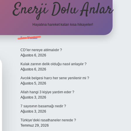
Enerji Dolu Anlar
Hayatına hareket katan kısa hikayeler!
Sidebar
Son Yazılar
ilbet bahis sitesi
CD’ler nereye atılmalıdır ?
Ağustos 6, 2026
Kulak zarının delik olduğu nasıl anlaşılır ?
Ağustos 6, 2026
Avcılık belgesi harcı her sene yenilenir mi ?
Ağustos 5, 2026
Allah hangi 3 kişiye yardım eder ?
Ağustos 3, 2026
7 sayısının basamağı nedir ?
Ağustos 3, 2026
Türkiye’deki rasathaneler nerede ?
Temmuz 29, 2026