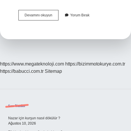
Çamaşır
Devamını okuyun
Yorum Bırak
Makinesinde
Havlular
Nasıl
Yumuşatılır
https://www.megateknoloji.com
https://bizimmotokurye.com.tr
https://babucci.com.tr
Sitemap
Sidebar
Son Yazılar
Nazar için kurşun nasıl dökülür ?
Ağustos 10, 2026