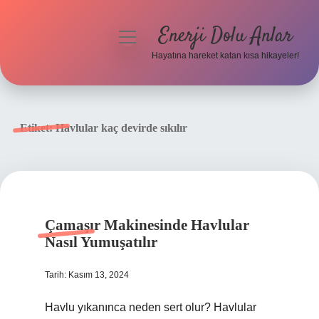
Enerji Dolu Anlar
menüyü
aç
Hayatına hareket katan kısa hikayeler!
Anasayfa
Gizlilik Politikası
Etiket:
Havlular kaç devirde sıkılır
Yasal Uyarı
Hakkımızda
Çamaşır Makinesinde Havlular
Nasıl Yumuşatılır
Tarih: Kasım 13, 2024
Havlu yıkanınca neden sert olur? Havlular