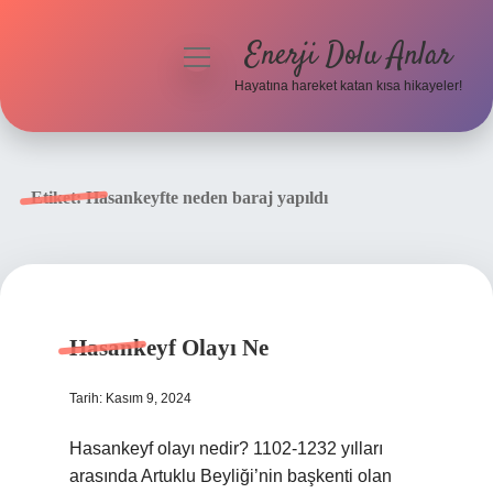
Enerji Dolu Anlar
menüyü
aç
Hayatına hareket katan kısa hikayeler!
Anasayfa
Gizlilik Politikası
Etiket:
Hasankeyfte neden baraj yapıldı
Yasal Uyarı
Hakkımızda
Hasankeyf Olayı Ne
Tarih: Kasım 9, 2024
Hasankeyf olayı nedir? 1102-1232 yılları
arasında Artuklu Beyliği’nin başkenti olan