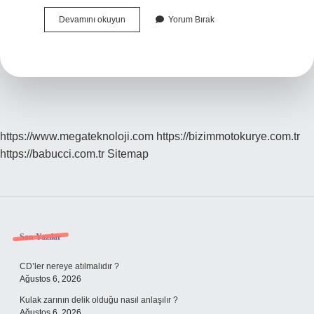
Hasankeyf
Devamını okuyun
Yorum Bırak
Olayı
Ne
https://www.megateknoloji.com
https://bizimmotokurye.com.tr
https://babucci.com.tr
Sitemap
Sidebar
Son Yazılar
CD’ler nereye atılmalıdır ?
Ağustos 6, 2026
Kulak zarının delik olduğu nasıl anlaşılır ?
Ağustos 6, 2026