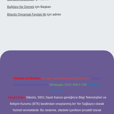
Bağdaşı Ne Demek
için
Başkan
Bilardo Oynamak Faydalı Mı
için
admin
ilbet bahis sitesi
Reklam ve İletişim:
E-mail:
backlinkpaneli@gmail.com
Teams:
forumhizmeti@gmail.com
Whatsapp: 0262 606 0 726
Telegram:
@karabul
Yasal Uyarı:
Sitemiz, 5651 Sayılı Kanun gereğince Bilgi Teknolojileri ve
İletişim Kurumu (BTK) tarafından onaylanmış bir Yer Sağlayıcı olarak
hizmet vermektedir. Bu nedenle, sitedeki içerikleri proaktif olarak