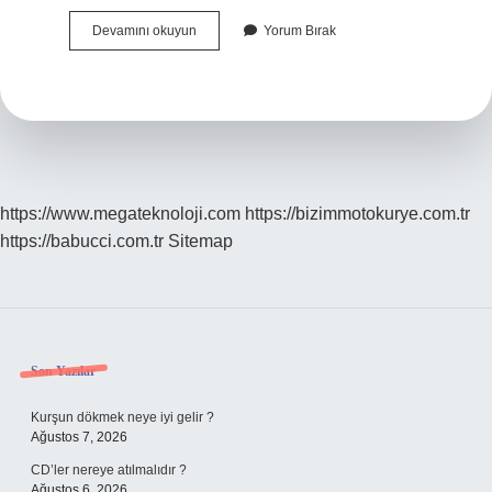
Hasankeyf
Devamını okuyun
Yorum Bırak
Olayı
Ne
https://www.megateknoloji.com
https://bizimmotokurye.com.tr
https://babucci.com.tr
Sitemap
Sidebar
Son Yazılar
Kurşun dökmek neye iyi gelir ?
Ağustos 7, 2026
CD’ler nereye atılmalıdır ?
Ağustos 6, 2026