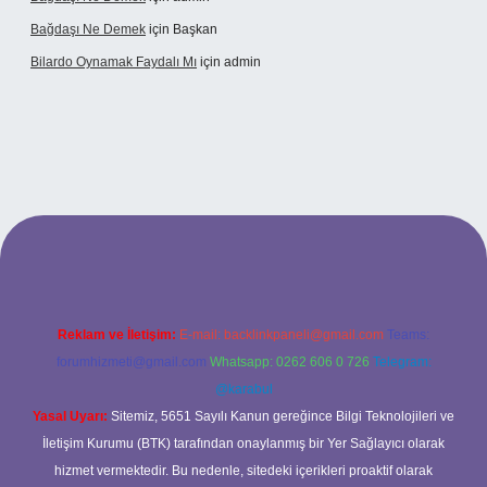
Bağdaşı Ne Demek
için
Başkan
Bilardo Oynamak Faydalı Mı
için
admin
ilbet bahis sitesi
Reklam ve İletişim:
E-mail:
backlinkpaneli@gmail.com
Teams:
forumhizmeti@gmail.com
Whatsapp: 0262 606 0 726
Telegram:
@karabul
Yasal Uyarı:
Sitemiz, 5651 Sayılı Kanun gereğince Bilgi Teknolojileri ve
İletişim Kurumu (BTK) tarafından onaylanmış bir Yer Sağlayıcı olarak
hizmet vermektedir. Bu nedenle, sitedeki içerikleri proaktif olarak