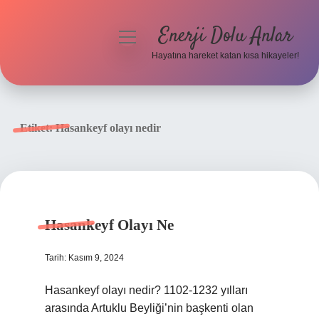
Enerji Dolu Anlar
menüyü
aç
Hayatına hareket katan kısa hikayeler!
Anasayfa
Gizlilik Politikası
Etiket:
Hasankeyf olayı nedir
Yasal Uyarı
Hakkımızda
Hasankeyf Olayı Ne
Tarih: Kasım 9, 2024
Hasankeyf olayı nedir? 1102-1232 yılları
arasında Artuklu Beyliği’nin başkenti olan