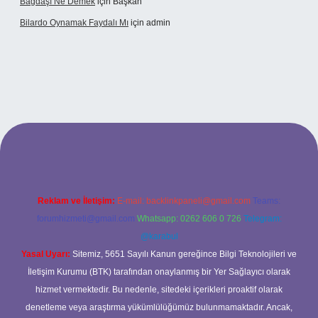
Bağdaşı Ne Demek
için
Başkan
Bilardo Oynamak Faydalı Mı
için
admin
sitesi
Reklam ve İletişim:
E-mail:
backlinkpaneli@gmail.com
Teams:
forumhizmeti@gmail.com
Whatsapp: 0262 606 0 726
Telegram:
@karabul
Yasal Uyarı:
Sitemiz, 5651 Sayılı Kanun gereğince Bilgi Teknolojileri ve
İletişim Kurumu (BTK) tarafından onaylanmış bir Yer Sağlayıcı olarak
hizmet vermektedir. Bu nedenle, sitedeki içerikleri proaktif olarak
denetleme veya araştırma yükümlülüğümüz bulunmamaktadır. Ancak,