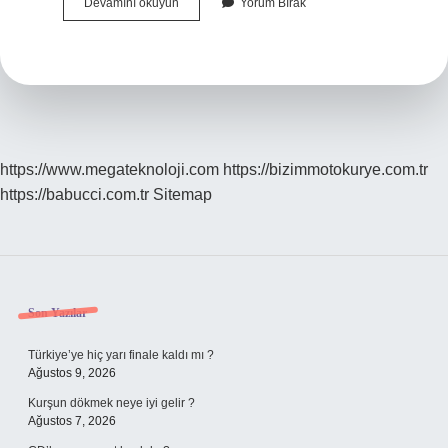
Laz
Devamını okuyun
Yorum Bırak
Böreği
Baklava
Mı
https://www.megateknoloji.com
https://bizimmotokurye.com.tr
https://babucci.com.tr
Sitemap
Sidebar
Son Yazılar
Türkiye’ye hiç yarı finale kaldı mı ?
Ağustos 9, 2026
Kurşun dökmek neye iyi gelir ?
Ağustos 7, 2026