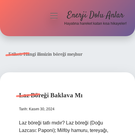
Enerji Dolu Anlar
menüyü
aç
Hayatına hareket katan kısa hikayeler!
Anasayfa
Gizlilik Politikası
Etiket:
Hangi ilimizin böreği meşhur
Yasal Uyarı
Hakkımızda
Laz Böreği Baklava Mı
Tarih: Kasım 30, 2024
Laz böreği tatlı mıdır? Laz böreği (Doğu
Lazcası: Paponi); Milföy hamuru, tereyağı,