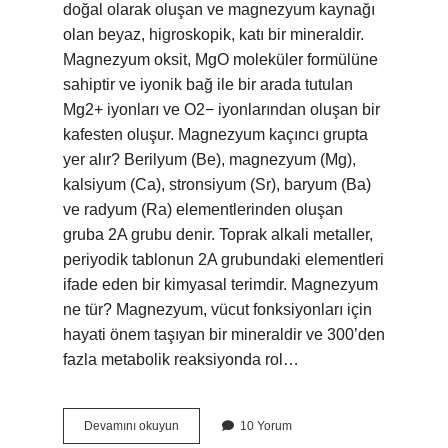
doğal olarak oluşan ve magnezyum kaynağı
olan beyaz, higroskopik, katı bir mineraldir.
Magnezyum oksit, MgO moleküler formülüne
sahiptir ve iyonik bağ ile bir arada tutulan
Mg2+ iyonları ve O2− iyonlarından oluşan bir
kafesten oluşur. Magnezyum kaçıncı grupta
yer alır? Berilyum (Be), magnezyum (Mg),
kalsiyum (Ca), stronsiyum (Sr), baryum (Ba)
ve radyum (Ra) elementlerinden oluşan
gruba 2A grubu denir. Toprak alkali metaller,
periyodik tablonun 2A grubundaki elementleri
ifade eden bir kimyasal terimdir. Magnezyum
ne tür? Magnezyum, vücut fonksiyonları için
hayati önem taşıyan bir mineraldir ve 300’den
fazla metabolik reaksiyonda rol…
Magnezyum
Devamını okuyun
10 Yorum
Hangi