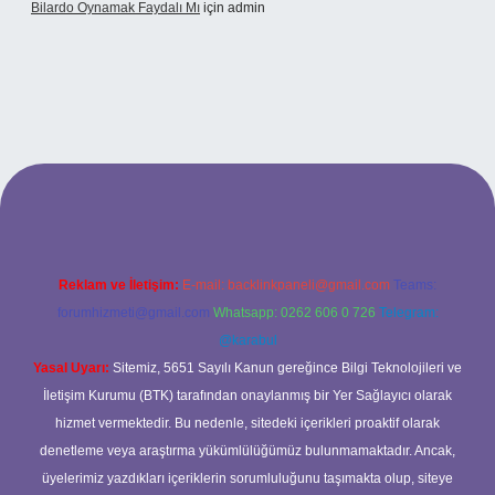
Bilardo Oynamak Faydalı Mı
için
admin
ilbet bahis sitesi
Reklam ve İletişim:
E-mail:
backlinkpaneli@gmail.com
Teams:
forumhizmeti@gmail.com
Whatsapp: 0262 606 0 726
Telegram:
@karabul
Yasal Uyarı:
Sitemiz, 5651 Sayılı Kanun gereğince Bilgi Teknolojileri ve
İletişim Kurumu (BTK) tarafından onaylanmış bir Yer Sağlayıcı olarak
hizmet vermektedir. Bu nedenle, sitedeki içerikleri proaktif olarak
denetleme veya araştırma yükümlülüğümüz bulunmamaktadır. Ancak,
üyelerimiz yazdıkları içeriklerin sorumluluğunu taşımakta olup, siteye