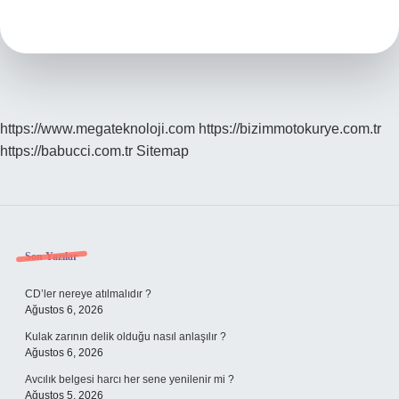
Gruba
Girer
https://www.megateknoloji.com
https://bizimmotokurye.com.tr
https://babucci.com.tr
Sitemap
Sidebar
Son Yazılar
CD’ler nereye atılmalıdır ?
Ağustos 6, 2026
Kulak zarının delik olduğu nasıl anlaşılır ?
Ağustos 6, 2026
Avcılık belgesi harcı her sene yenilenir mi ?
Ağustos 5, 2026