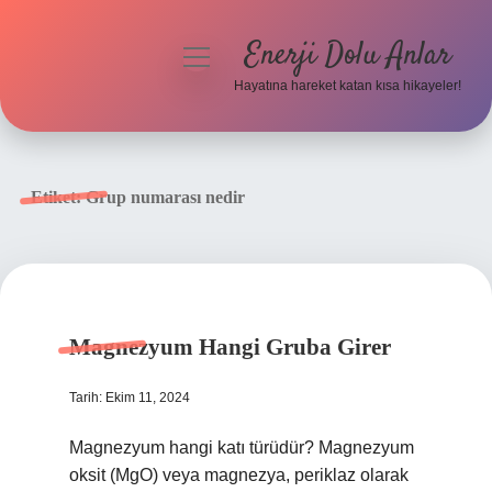
Enerji Dolu Anlar
menüyü
aç
Hayatına hareket katan kısa hikayeler!
Anasayfa
Gizlilik Politikası
Etiket:
Grup numarası nedir
Yasal Uyarı
Hakkımızda
Magnezyum Hangi Gruba Girer
Tarih: Ekim 11, 2024
Magnezyum hangi katı türüdür? Magnezyum
oksit (MgO) veya magnezya, periklaz olarak