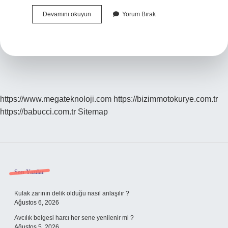
Personel
Devamını okuyun
Yorum Bırak
Giderleri
Ne
Demek
https://www.megateknoloji.com
https://bizimmotokurye.com.tr
https://babucci.com.tr
Sitemap
Sidebar
Son Yazılar
Kulak zarının delik olduğu nasıl anlaşılır ?
Ağustos 6, 2026
Avcılık belgesi harcı her sene yenilenir mi ?
Ağustos 5, 2026