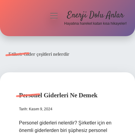
Enerji Dolu Anlar
menüyü
aç
Hayatına hareket katan kısa hikayeler!
Anasayfa
Gizlilik Politikası
Etiket:
Gider çeşitleri nelerdir
Yasal Uyarı
Hakkımızda
Personel Giderleri Ne Demek
Tarih: Kasım 9, 2024
Personel giderleri nelerdir? Şirketler için en
önemli giderlerden biri şüphesiz personel