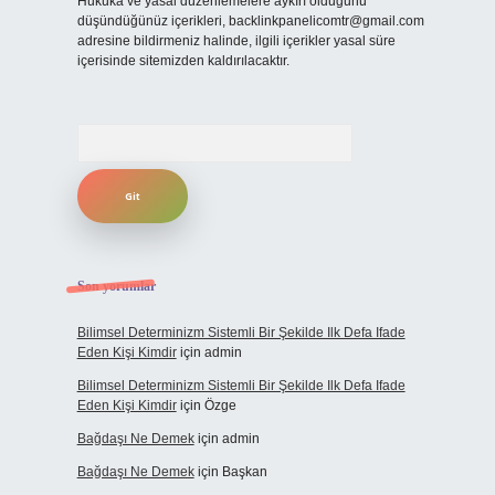
Hukuka ve yasal düzenlemelere aykırı olduğunu
düşündüğünüz içerikleri,
backlinkpanelicomtr@gmail.com
adresine bildirmeniz halinde, ilgili içerikler yasal süre
içerisinde sitemizden kaldırılacaktır.
Arama
Son yorumlar
Bilimsel Determinizm Sistemli Bir Şekilde Ilk Defa Ifade
Eden Kişi Kimdir
için
admin
Bilimsel Determinizm Sistemli Bir Şekilde Ilk Defa Ifade
Eden Kişi Kimdir
için
Özge
Bağdaşı Ne Demek
için
admin
Bağdaşı Ne Demek
için
Başkan