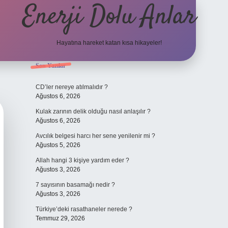
Enerji Dolu Anlar
Hayatına hareket katan kısa hikayeler!
Sidebar
Son Yazılar
ilbet bahis
CD’ler nereye atılmalıdır ?
Ağustos 6, 2026
Kulak zarının delik olduğu nasıl anlaşılır ?
Ağustos 6, 2026
Avcılık belgesi harcı her sene yenilenir mi ?
Ağustos 5, 2026
Allah hangi 3 kişiye yardım eder ?
Ağustos 3, 2026
7 sayısının basamağı nedir ?
Ağustos 3, 2026
Türkiye’deki rasathaneler nerede ?
Temmuz 29, 2026