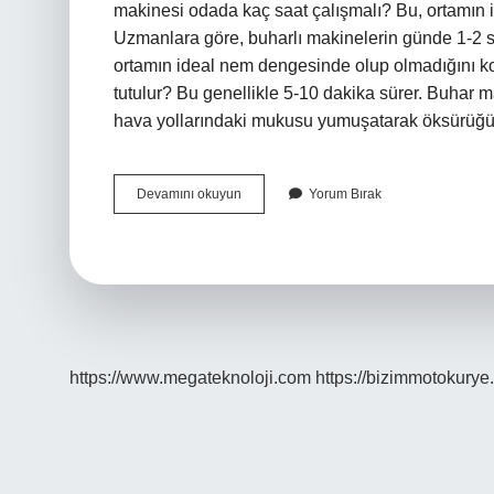
makinesi odada kaç saat çalışmalı? Bu, ortamın
Uzmanlara göre, buharlı makinelerin günde 1-2 saa
ortamın ideal nem dengesinde olup olmadığını ko
tutulur? Bu genellikle 5-10 dakika sürer. Buhar m
hava yollarındaki mukusu yumuşatarak öksürü
Buhar
Devamını okuyun
Yorum Bırak
Makinesi
Nasıl
Kullanılmalı
https://www.megateknoloji.com
https://bizimmotokurye