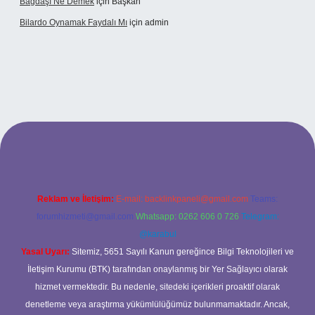
Bağdaşı Ne Demek
için
Başkan
Bilardo Oynamak Faydalı Mı
için
admin
ilbet bahis sitesi
Reklam ve İletişim:
E-mail:
backlinkpaneli@gmail.com
Teams:
forumhizmeti@gmail.com
Whatsapp: 0262 606 0 726
Telegram:
@karabul
Yasal Uyarı:
Sitemiz, 5651 Sayılı Kanun gereğince Bilgi Teknolojileri ve
İletişim Kurumu (BTK) tarafından onaylanmış bir Yer Sağlayıcı olarak
hizmet vermektedir. Bu nedenle, sitedeki içerikleri proaktif olarak
denetleme veya araştırma yükümlülüğümüz bulunmamaktadır. Ancak,