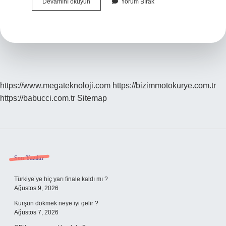
Yılan
Devamını okuyun
Yorum Bırak
Yastığı
Kremi
Nasıl
Yapılır
https://www.megateknoloji.com
https://bizimmotokurye.com.tr
https://babucci.com.tr
Sitemap
Sidebar
Son Yazılar
Türkiye’ye hiç yarı finale kaldı mı ?
Ağustos 9, 2026
Kurşun dökmek neye iyi gelir ?
Ağustos 7, 2026