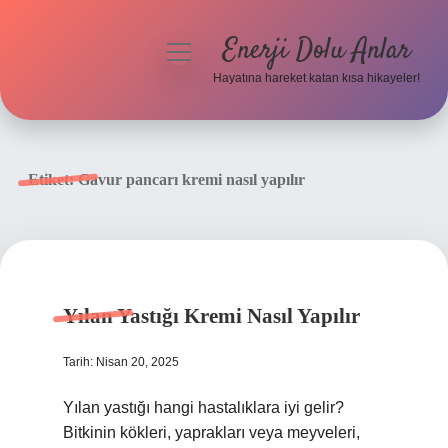
Enerji Dolu Anlar
menüyü
aç
Hayatına hareket katan kısa hikayeler!
Anasayfa
Gizlilik Politikası
Etiket:
Gavur pancarı kremi nasıl yapılır
Yasal Uyarı
Hakkımızda
Yılan Yastığı Kremi Nasıl Yapılır
Tarih: Nisan 20, 2025
Yılan yastığı hangi hastalıklara iyi gelir?
Bitkinin kökleri, yaprakları veya meyveleri,