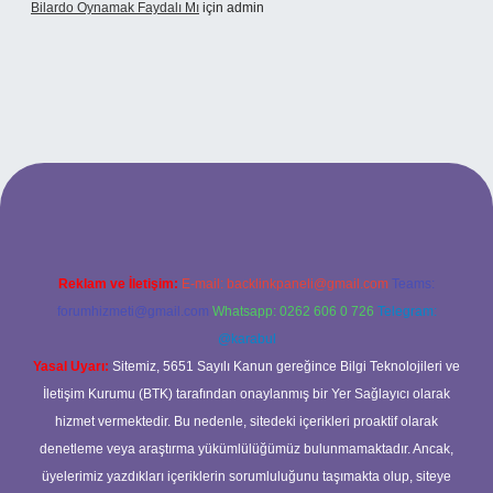
Bilardo Oynamak Faydalı Mı
için
admin
ilbet bahis sitesi
Reklam ve İletişim:
E-mail:
backlinkpaneli@gmail.com
Teams:
forumhizmeti@gmail.com
Whatsapp: 0262 606 0 726
Telegram:
@karabul
Yasal Uyarı:
Sitemiz, 5651 Sayılı Kanun gereğince Bilgi Teknolojileri ve
İletişim Kurumu (BTK) tarafından onaylanmış bir Yer Sağlayıcı olarak
hizmet vermektedir. Bu nedenle, sitedeki içerikleri proaktif olarak
denetleme veya araştırma yükümlülüğümüz bulunmamaktadır. Ancak,
üyelerimiz yazdıkları içeriklerin sorumluluğunu taşımakta olup, siteye