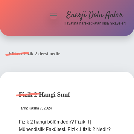
Enerji Dolu Anlar
menüyü
aç
Hayatına hareket katan kısa hikayeler!
Anasayfa
Gizlilik Politikası
Etiket:
Fizik 2 dersi nedir
Yasal Uyarı
Hakkımızda
Fizik 2 Hangi Sınıf
Tarih: Kasım 7, 2024
Fizik 2 hangi bölümdedir? Fizik II |
Mühendislik Fakültesi. Fizik 1 fizik 2 Nedir?