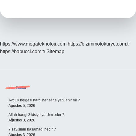
Hangi
Sınıf
https://www.megateknoloji.com
https://bizimmotokurye.com.tr
https://babucci.com.tr
Sitemap
Sidebar
Son Yazılar
Avcılık belgesi harcı her sene yenilenir mi ?
Ağustos 5, 2026
Allah hangi 3 kişiye yardım eder ?
Ağustos 3, 2026
7 sayısının basamağı nedir ?
Ağustos 3, 2026