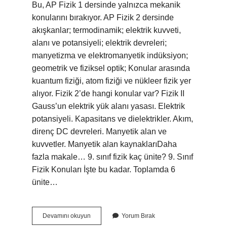
Bu, AP Fizik 1 dersinde yalnızca mekanik
konularını bırakıyor. AP Fizik 2 dersinde
akışkanlar; termodinamik; elektrik kuvveti,
alanı ve potansiyeli; elektrik devreleri;
manyetizma ve elektromanyetik indüksiyon;
geometrik ve fiziksel optik; Konular arasında
kuantum fiziği, atom fiziği ve nükleer fizik yer
alıyor. Fizik 2’de hangi konular var? Fizik II
Gauss’un elektrik yük alanı yasası. Elektrik
potansiyeli. Kapasitans ve dielektrikler. Akım,
direnç DC devreleri. Manyetik alan ve
kuvvetler. Manyetik alan kaynaklarıDaha
fazla makale… 9. sınıf fizik kaç ünite? 9. Sınıf
Fizik Konuları İşte bu kadar. Toplamda 6
ünite…
Fizik
Devamını okuyun
Yorum Bırak
2