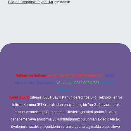
Bilardo Oynamak Faydalı Mı
için
admin
s sitesi
Reklam ve İletişim:
E-mail:
backlinkpaneli@gmail.com
Teams:
forumhizmeti@gmail.com
Whatsapp: 0262 606 0 726
Telegram:
@karabul
Yasal Uyarı:
Sitemiz, 5651 Sayılı Kanun gereğince Bilgi Teknolojileri ve
İletişim Kurumu (BTK) tarafından onaylanmış bir Yer Sağlayıcı olarak
hizmet vermektedir. Bu nedenle, sitedeki içerikleri proaktif olarak
denetleme veya araştırma yükümlülüğümüz bulunmamaktadır. Ancak,
üyelerimiz yazdıkları içeriklerin sorumluluğunu taşımakta olup, siteye