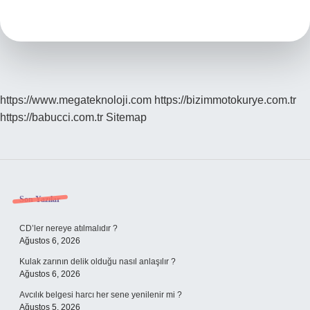
Verdirir
Mi
https://www.megateknoloji.com
https://bizimmotokurye.com.tr
https://babucci.com.tr
Sitemap
Sidebar
Son Yazılar
CD’ler nereye atılmalıdır ?
Ağustos 6, 2026
Kulak zarının delik olduğu nasıl anlaşılır ?
Ağustos 6, 2026
Avcılık belgesi harcı her sene yenilenir mi ?
Ağustos 5, 2026