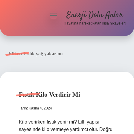
Enerji Dolu Anlar
menüyü
aç
Hayatına hareket katan kısa hikayeler!
Anasayfa
Gizlilik Politikası
Etiket:
Fıstık yağ yakar mı
Yasal Uyarı
Hakkımızda
Fıstık Kilo Verdirir Mi
Tarih: Kasım 4, 2024
Kilo verirken fıstık yenir mi? Lifli yapısı
sayesinde kilo vermeye yardımcı olur. Doğru