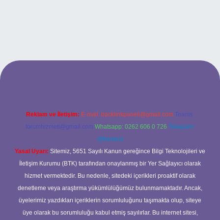
ilbet bahis sitesi
Reklam ve İletişim:
E-mail:
backlinkpaneli@gmail.com
Teams:
forumhizmeti@gmail.com
Whatsapp: 0262 606 0 726
Telegram:
@karabul
Yasal Uyarı:
Sitemiz, 5651 Sayılı Kanun gereğince Bilgi Teknolojileri ve
İletişim Kurumu (BTK) tarafından onaylanmış bir Yer Sağlayıcı olarak
hizmet vermektedir. Bu nedenle, sitedeki içerikleri proaktif olarak
denetleme veya araştırma yükümlülüğümüz bulunmamaktadır. Ancak,
üyelerimiz yazdıkları içeriklerin sorumluluğunu taşımakta olup, siteye
üye olarak bu sorumluluğu kabul etmiş sayılırlar. Bu internet sitesi,