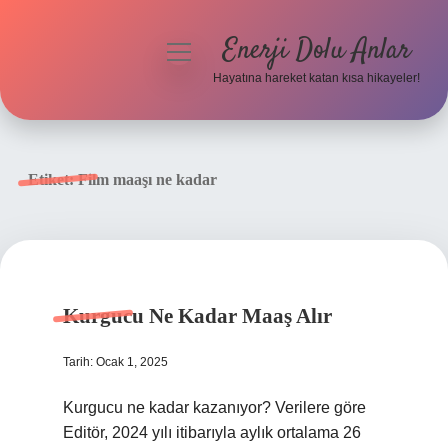
Enerji Dolu Anlar
menüyü
aç
Hayatına hareket katan kısa hikayeler!
Anasayfa
Gizlilik Politikası
Etiket:
Film maaşı ne kadar
Yasal Uyarı
Hakkımızda
Kurgucu Ne Kadar Maaş Alır
Tarih: Ocak 1, 2025
Kurgucu ne kadar kazanıyor? Verilere göre
Editör, 2024 yılı itibarıyla aylık ortalama 26