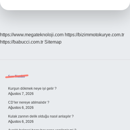
Maaş
Alır
https://www.megateknoloji.com
https://bizimmotokurye.com.tr
https://babucci.com.tr
Sitemap
Sidebar
Son Yazılar
Kurşun dökmek neye iyi gelir ?
Ağustos 7, 2026
CD’ler nereye atılmalıdır ?
Ağustos 6, 2026
Kulak zarının delik olduğu nasıl anlaşılır ?
Ağustos 6, 2026