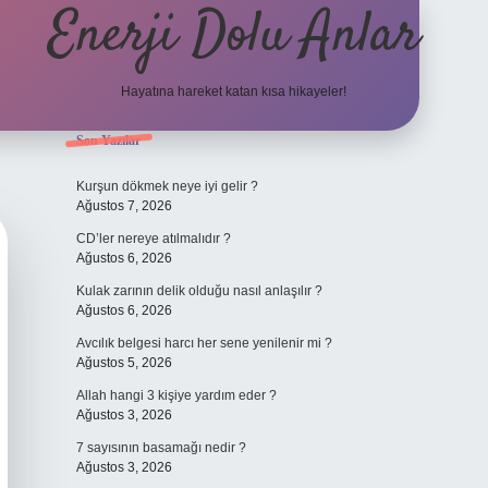
Enerji Dolu Anlar
Hayatına hareket katan kısa hikayeler!
Sidebar
Son Yazılar
ilbet bahis
Kurşun dökmek neye iyi gelir ?
Ağustos 7, 2026
CD’ler nereye atılmalıdır ?
Ağustos 6, 2026
Kulak zarının delik olduğu nasıl anlaşılır ?
Ağustos 6, 2026
Avcılık belgesi harcı her sene yenilenir mi ?
Ağustos 5, 2026
Allah hangi 3 kişiye yardım eder ?
Ağustos 3, 2026
7 sayısının basamağı nedir ?
Ağustos 3, 2026