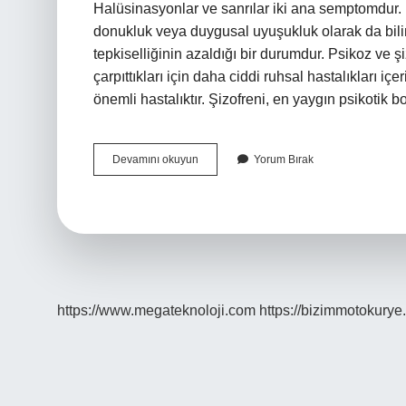
Halüsinasyonlar ve sanrılar iki ana semptomdur
donukluk veya duygusal uyuşukluk olarak da bili
tepkiselliğinin azaldığı bir durumdur. Psikoz ve şi
çarpıttıkları için daha ciddi ruhsal hastalıkları iç
önemli hastalıktır. Şizofreni, en yaygın psikotik 
Affektif
Devamını okuyun
Yorum Bırak
Donukluk
Nedir
https://www.megateknoloji.com
https://bizimmotokurye