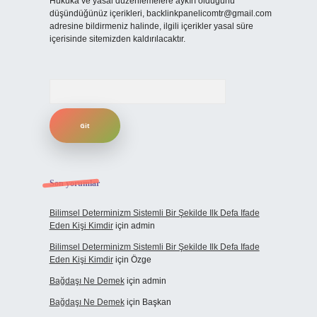
Hukuka ve yasal düzenlemelere aykırı olduğunu
düşündüğünüz içerikleri,
backlinkpanelicomtr@gmail.com
adresine bildirmeniz halinde, ilgili içerikler yasal süre
içerisinde sitemizden kaldırılacaktır.
Arama
Son yorumlar
Bilimsel Determinizm Sistemli Bir Şekilde Ilk Defa Ifade
Eden Kişi Kimdir
için
admin
Bilimsel Determinizm Sistemli Bir Şekilde Ilk Defa Ifade
Eden Kişi Kimdir
için
Özge
Bağdaşı Ne Demek
için
admin
Bağdaşı Ne Demek
için
Başkan