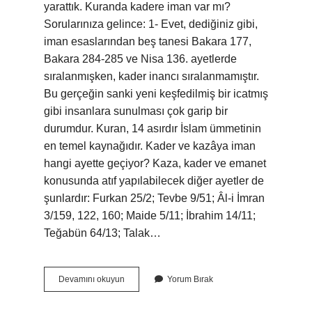
yarattık. Kuranda kadere iman var mı?
Sorularınıza gelince: 1- Evet, dediğiniz gibi,
iman esaslarından beş tanesi Bakara 177,
Bakara 284-285 ve Nisa 136. ayetlerde
sıralanmışken, kader inancı sıralanmamıştır.
Bu gerçeğin sanki yeni keşfedilmiş bir icatmış
gibi insanlara sunulması çok garip bir
durumdur. Kuran, 14 asırdır İslam ümmetinin
en temel kaynağıdır. Kader ve kazâya iman
hangi ayette geçiyor? Kaza, kader ve emanet
konusunda atıf yapılabilecek diğer ayetler de
şunlardır: Furkan 25/2; Tevbe 9/51; Âl-i İmran
3/159, 122, 160; Maide 5/11; İbrahim 14/11;
Teğabün 64/13; Talak…
Kadere
Devamını okuyun
Yorum Bırak
Iman
Hangi