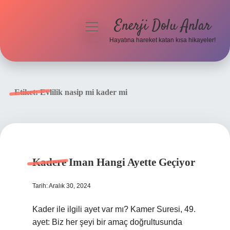
Enerji Dolu Anlar
menüyü
aç
Hayatına hareket katan kısa hikayeler!
Anasayfa
Gizlilik Politikası
Etiket:
Evlilik nasip mi kader mi
Yasal Uyarı
Hakkımızda
Kadere Iman Hangi Ayette Geçiyor
Tarih: Aralık 30, 2024
Kader ile ilgili ayet var mı? Kamer Suresi, 49.
ayet: Biz her şeyi bir amaç doğrultusunda