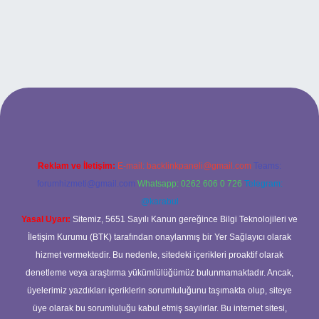
ilbet bahis sitesi
Reklam ve İletişim:
E-mail:
backlinkpaneli@gmail.com
Teams:
forumhizmeti@gmail.com
Whatsapp: 0262 606 0 726
Telegram:
@karabul
Yasal Uyarı:
Sitemiz, 5651 Sayılı Kanun gereğince Bilgi Teknolojileri ve
İletişim Kurumu (BTK) tarafından onaylanmış bir Yer Sağlayıcı olarak
hizmet vermektedir. Bu nedenle, sitedeki içerikleri proaktif olarak
denetleme veya araştırma yükümlülüğümüz bulunmamaktadır. Ancak,
üyelerimiz yazdıkları içeriklerin sorumluluğunu taşımakta olup, siteye
üye olarak bu sorumluluğu kabul etmiş sayılırlar. Bu internet sitesi,