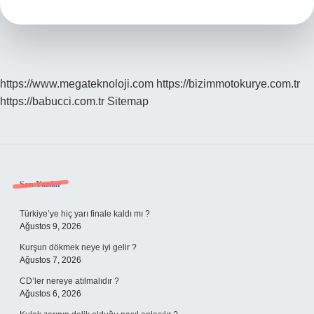
Ayette
Geçiyor
https://www.megateknoloji.com
https://bizimmotokurye.com.tr
https://babucci.com.tr
Sitemap
Sidebar
Son Yazılar
Türkiye’ye hiç yarı finale kaldı mı ?
Ağustos 9, 2026
Kurşun dökmek neye iyi gelir ?
Ağustos 7, 2026
CD’ler nereye atılmalıdır ?
Ağustos 6, 2026