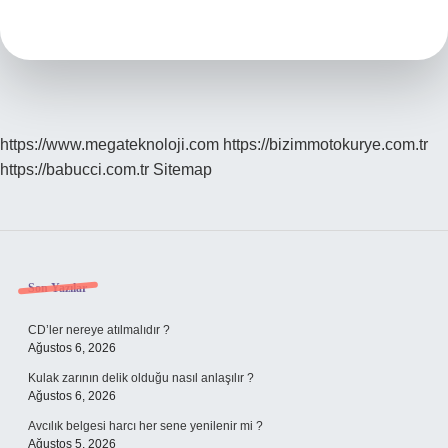
Sağlam
Gürgen
Mi
https://www.megateknoloji.com
https://bizimmotokurye.com.tr
https://babucci.com.tr
Sitemap
Sidebar
Son Yazılar
CD’ler nereye atılmalıdır ?
Ağustos 6, 2026
Kulak zarının delik olduğu nasıl anlaşılır ?
Ağustos 6, 2026
Avcılık belgesi harcı her sene yenilenir mi ?
Ağustos 5, 2026