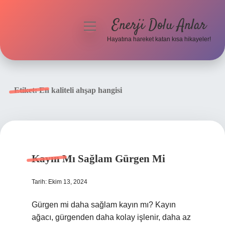
Enerji Dolu Anlar
menüyü
aç
Hayatına hareket katan kısa hikayeler!
Anasayfa
Gizlilik Politikası
Etiket:
En kaliteli ahşap hangisi
Yasal Uyarı
Hakkımızda
Kayın Mı Sağlam Gürgen Mi
Tarih: Ekim 13, 2024
Gürgen mi daha sağlam kayın mı? Kayın
ağacı, gürgenden daha kolay işlenir, daha az