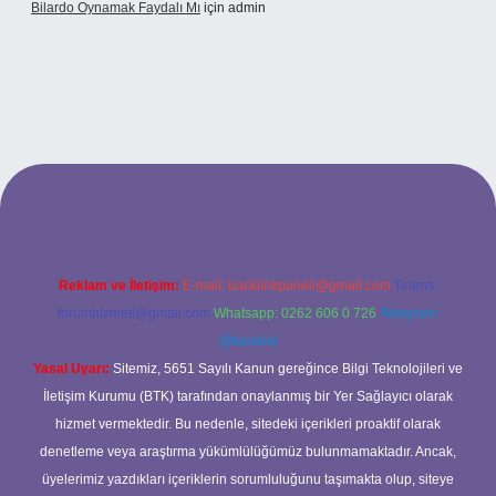
Bilardo Oynamak Faydalı Mı
için
admin
esi
Reklam ve İletişim:
E-mail:
backlinkpaneli@gmail.com
Teams:
forumhizmeti@gmail.com
Whatsapp: 0262 606 0 726
Telegram:
@karabul
Yasal Uyarı:
Sitemiz, 5651 Sayılı Kanun gereğince Bilgi Teknolojileri ve
İletişim Kurumu (BTK) tarafından onaylanmış bir Yer Sağlayıcı olarak
hizmet vermektedir. Bu nedenle, sitedeki içerikleri proaktif olarak
denetleme veya araştırma yükümlülüğümüz bulunmamaktadır. Ancak,
üyelerimiz yazdıkları içeriklerin sorumluluğunu taşımakta olup, siteye