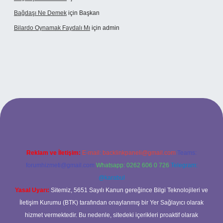
Bağdaşı Ne Demek
için
Başkan
Bilardo Oynamak Faydalı Mı
için
admin
ilbet bahis sitesi
Reklam ve İletişim:
E-mail:
backlinkpaneli@gmail.com
Teams:
forumhizmeti@gmail.com
Whatsapp: 0262 606 0 726
Telegram:
@karabul
Yasal Uyarı:
Sitemiz, 5651 Sayılı Kanun gereğince Bilgi Teknolojileri ve
İletişim Kurumu (BTK) tarafından onaylanmış bir Yer Sağlayıcı olarak
hizmet vermektedir. Bu nedenle, sitedeki içerikleri proaktif olarak