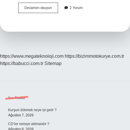
Gülmek
Devamını okuyun
2 Yorum
Iyileştirir
Derneği
Ne
Zaman
Kuruldu
https://www.megateknoloji.com
https://bizimmotokurye.com.tr
https://babucci.com.tr
Sitemap
Sidebar
Son Yazılar
Kurşun dökmek neye iyi gelir ?
Ağustos 7, 2026
CD’ler nereye atılmalıdır ?
Ağustos 6, 2026