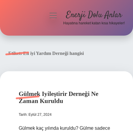
Enerji Dolu Anlar
menüyü
aç
Hayatına hareket katan kısa hikayeler!
Anasayfa
Gizlilik Politikası
Etiket:
En iyi Yardım Derneği hangisi
Yasal Uyarı
Hakkımızda
Gülmek Iyileştirir Derneği Ne
Zaman Kuruldu
Tarih: Eylül 27, 2024
Gülmek kaç yılında kuruldu? Gülme sadece