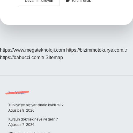
Efes
Devamını okuyun
Yorum Bırak
Antik
Kenti
Nin
Içinde
Neler
Var
https://www.megateknoloji.com
https://bizimmotokurye.com.tr
https://babucci.com.tr
Sitemap
Sidebar
Son Yazılar
Türkiye’ye hiç yarı finale kaldı mı ?
Ağustos 9, 2026
Kurşun dökmek neye iyi gelir ?
Ağustos 7, 2026