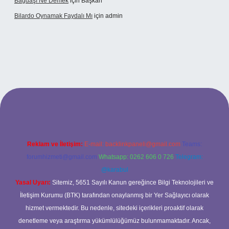
Bağdaşı Ne Demek
için
Başkan
Bilardo Oynamak Faydalı Mı
için
admin
lbet bahis sitesi
Reklam ve İletişim:
E-mail:
backlinkpaneli@gmail.com
Teams:
forumhizmeti@gmail.com
Whatsapp: 0262 606 0 726
Telegram:
@karabul
Yasal Uyarı:
Sitemiz, 5651 Sayılı Kanun gereğince Bilgi Teknolojileri ve
İletişim Kurumu (BTK) tarafından onaylanmış bir Yer Sağlayıcı olarak
hizmet vermektedir. Bu nedenle, sitedeki içerikleri proaktif olarak
denetleme veya araştırma yükümlülüğümüz bulunmamaktadır. Ancak,