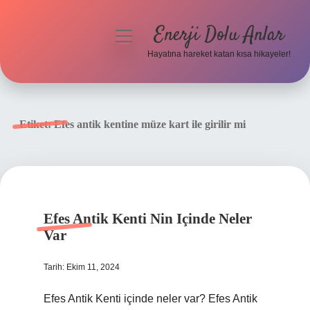
Enerji Dolu Anlar
menüyü
aç
Hayatına hareket katan kısa hikayeler!
Anasayfa
Gizlilik Politikası
Etiket:
Efes antik kentine müze kart ile girilir mi
Yasal Uyarı
Hakkımızda
Efes Antik Kenti Nin Içinde Neler
Var
Tarih: Ekim 11, 2024
Efes Antik Kenti içinde neler var? Efes Antik