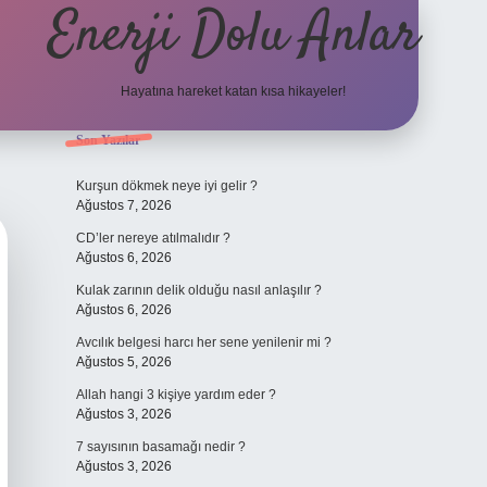
Enerji Dolu Anlar
Hayatına hareket katan kısa hikayeler!
Sidebar
Son Yazılar
ilbet bahis
Kurşun dökmek neye iyi gelir ?
Ağustos 7, 2026
CD’ler nereye atılmalıdır ?
Ağustos 6, 2026
Kulak zarının delik olduğu nasıl anlaşılır ?
Ağustos 6, 2026
Avcılık belgesi harcı her sene yenilenir mi ?
Ağustos 5, 2026
Allah hangi 3 kişiye yardım eder ?
Ağustos 3, 2026
7 sayısının basamağı nedir ?
Ağustos 3, 2026