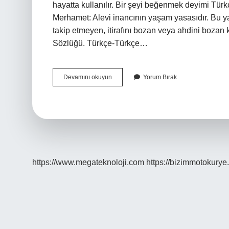
hayatta kullanılır. Bir şeyi beğenmek deyimi Tür
Merhamet: Alevi inancının yaşam yasasıdır. Bu yas
takip etmeyen, itirafını bozan veya ahdini bozan 
Sözlüğü. Türkçe-Türkçe…
Düşkün
Devamını okuyun
Yorum Bırak
Olmak
Sözcüğü
Nedir
https://www.megateknoloji.com
https://bizimmotokurye