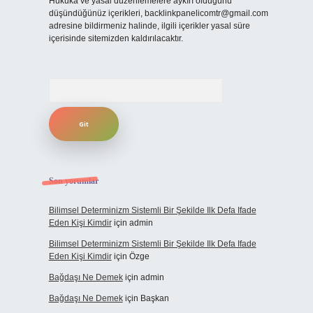
Hukuka ve yasal düzenlemelere aykırı olduğunu
düşündüğünüz içerikleri,
backlinkpanelicomtr@gmail.com
adresine bildirmeniz halinde, ilgili içerikler yasal süre
içerisinde sitemizden kaldırılacaktır.
Arama
Son yorumlar
Bilimsel Determinizm Sistemli Bir Şekilde Ilk Defa Ifade
Eden Kişi Kimdir
için
admin
Bilimsel Determinizm Sistemli Bir Şekilde Ilk Defa Ifade
Eden Kişi Kimdir
için
Özge
Bağdaşı Ne Demek
için
admin
Bağdaşı Ne Demek
için
Başkan