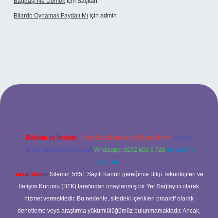
Bağdaşı Ne Demek
için
Başkan
Bilardo Oynamak Faydalı Mı
için
admin
ilbet bahis sitesi
Reklam ve İletişim:
E-mail:
backlinkpaneli@gmail.com
Teams:
forumhizmeti@gmail.com
Whatsapp: 0262 606 0 726
Telegram:
@karabul
Yasal Uyarı:
Sitemiz, 5651 Sayılı Kanun gereğince Bilgi Teknolojileri ve
İletişim Kurumu (BTK) tarafından onaylanmış bir Yer Sağlayıcı olarak
hizmet vermektedir. Bu nedenle, sitedeki içerikleri proaktif olarak
denetleme veya araştırma yükümlülüğümüz bulunmamaktadır. Ancak,