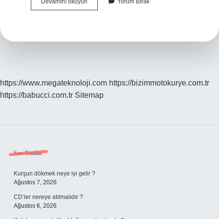
Düalist
Devamını okuyun
Yorum Bırak
Bakış
Açısı
Ne
Demek
https://www.megateknoloji.com
https://bizimmotokurye.com.tr
https://babucci.com.tr
Sitemap
Sidebar
Son Yazılar
Kurşun dökmek neye iyi gelir ?
Ağustos 7, 2026
CD’ler nereye atılmalıdır ?
Ağustos 6, 2026