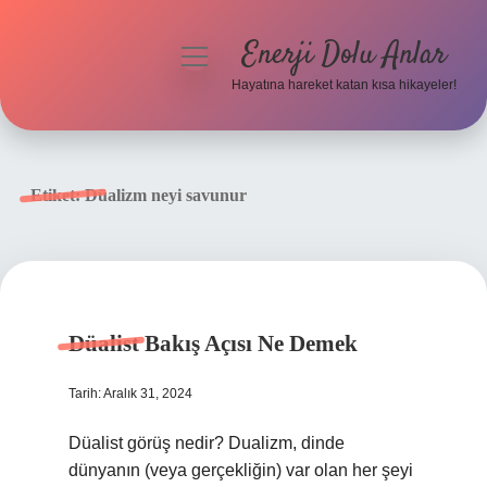
Enerji Dolu Anlar
menüyü
aç
Hayatına hareket katan kısa hikayeler!
Anasayfa
Gizlilik Politikası
Etiket:
Düalizm neyi savunur
Yasal Uyarı
Hakkımızda
Düalist Bakış Açısı Ne Demek
Tarih: Aralık 31, 2024
Düalist görüş nedir? Dualizm, dinde
dünyanın (veya gerçekliğin) var olan her şeyi