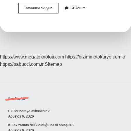
Mayo
Devamını okuyun
14 Yorum
Masası
Nedir
https://www.megateknoloji.com
https://bizimmotokurye.com.tr
https://babucci.com.tr
Sitemap
Sidebar
Son Yazılar
CD’ler nereye atılmalıdır ?
Ağustos 6, 2026
Kulak zarının delik olduğu nasıl anlaşılır ?
Ağustos 6, 2026