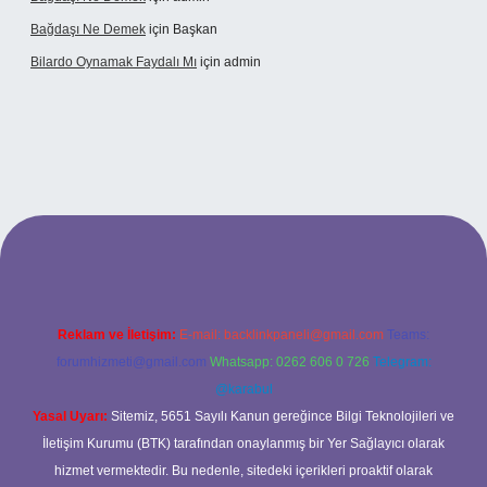
Bağdaşı Ne Demek
için
Başkan
Bilardo Oynamak Faydalı Mı
için
admin
i
Reklam ve İletişim:
E-mail:
backlinkpaneli@gmail.com
Teams:
forumhizmeti@gmail.com
Whatsapp: 0262 606 0 726
Telegram:
@karabul
Yasal Uyarı:
Sitemiz, 5651 Sayılı Kanun gereğince Bilgi Teknolojileri ve
İletişim Kurumu (BTK) tarafından onaylanmış bir Yer Sağlayıcı olarak
hizmet vermektedir. Bu nedenle, sitedeki içerikleri proaktif olarak