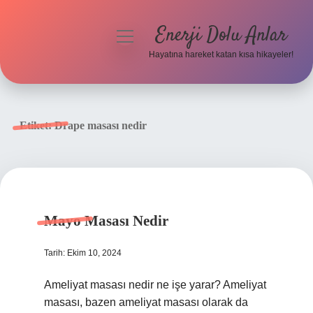
Enerji Dolu Anlar
menüyü
aç
Hayatına hareket katan kısa hikayeler!
Anasayfa
Gizlilik Politikası
Etiket:
Drape masası nedir
Yasal Uyarı
Hakkımızda
Mayo Masası Nedir
Tarih: Ekim 10, 2024
Ameliyat masası nedir ne işe yarar? Ameliyat
masası, bazen ameliyat masası olarak da