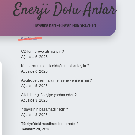
Enerji Dolu Anlar
Hayatına hareket katan kısa hikayeler!
Sidebar
Son Yazılar
ilbet bahis sitesi
CD’ler nereye atılmalıdır ?
Ağustos 6, 2026
Kulak zarının delik olduğu nasıl anlaşılır ?
Ağustos 6, 2026
Avcılık belgesi harcı her sene yenilenir mi ?
Ağustos 5, 2026
Allah hangi 3 kişiye yardım eder ?
Ağustos 3, 2026
7 sayısının basamağı nedir ?
Ağustos 3, 2026
Türkiye’deki rasathaneler nerede ?
Temmuz 29, 2026