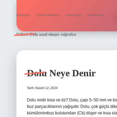
Anasayfa
Gizlilik Politikası
Yasal Uyarı
Hakkımızda
Etiket:
Dolu nasıl oluşur coğrafya
Dolu Neye Denir
Tarih: Kasım 12, 2024
Dolu nedir kısa ve öz? Dolu, çapı 5–50 mm ve b
buz parçacıklarının yağışıdır. Dolu, çok güçlü di
kümülonimbus bulutundan (Cb) düşer ve kısa süre