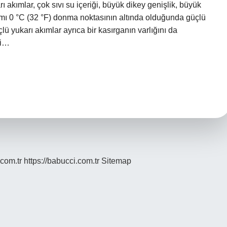
 akımlar, çok sıvı su içeriği, büyük dikey genişlik, büyük
smı 0 °C (32 °F) donma noktasının altında olduğunda güçlü
çlü yukarı akımlar ayrıca bir kasırganın varlığını da
ki…
.com.tr
https://babucci.com.tr
Sitemap