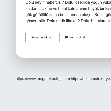
Dolu neyin habercisi? Dolu, özellikle yoğun yukarı
su damlacıkları ve bulut katmanının büyük bir kı
gök gürültülü fırtına bulutlarında oluşur. Bu tür gü
gösterebilir. Dolu nedir ilkokul? Dolu, bulutlarda
Dolu
Devamını okuyun
Yorum Bırak
Neye
Denir
https://www.megateknoloji.com
https://bizimmotokurye