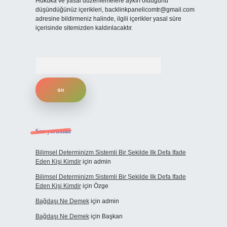
Hukuka ve yasal düzenlemelere aykırı olduğunu
düşündüğünüz içerikleri,
backlinkpanelicomtr@gmail.com
adresine bildirmeniz halinde, ilgili içerikler yasal süre
içerisinde sitemizden kaldırılacaktır.
Arama
Son yorumlar
Bilimsel Determinizm Sistemli Bir Şekilde Ilk Defa Ifade
Eden Kişi Kimdir
için
admin
Bilimsel Determinizm Sistemli Bir Şekilde Ilk Defa Ifade
Eden Kişi Kimdir
için
Özge
Bağdaşı Ne Demek
için
admin
Bağdaşı Ne Demek
için
Başkan