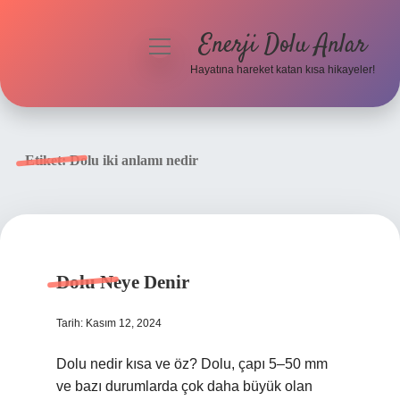
Enerji Dolu Anlar
menüyü
aç
Hayatına hareket katan kısa hikayeler!
Anasayfa
Gizlilik Politikası
Etiket:
Dolu iki anlamı nedir
Yasal Uyarı
Hakkımızda
Dolu Neye Denir
Tarih: Kasım 12, 2024
Dolu nedir kısa ve öz? Dolu, çapı 5–50 mm
ve bazı durumlarda çok daha büyük olan