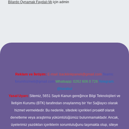
Bilardo Oynamak Faydalı Mı
için
admin
i
Reklam ve İletişim:
E-mail:
backlinkpaneli@gmail.com
Teams:
forumhizmeti@gmail.com
Whatsapp: 0262 606 0 726
Telegram:
@karabul
Yasal Uyarı:
Sitemiz, 5651 Sayılı Kanun gereğince Bilgi Teknolojileri ve
İletişim Kurumu (BTK) tarafından onaylanmış bir Yer Sağlayıcı olarak
hizmet vermektedir. Bu nedenle, sitedeki içerikleri proaktif olarak
denetleme veya araştırma yükümlülüğümüz bulunmamaktadır. Ancak,
üyelerimiz yazdıkları içeriklerin sorumluluğunu taşımakta olup, siteye