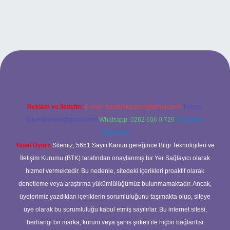
ilbet bahis sitesi
Reklam ve İletişim:
E-mail:
backlinkpaneli@gmail.com
Teams:
forumhizmeti@gmail.com
Whatsapp: 0262 606 0 726
Telegram:
@karabul
Yasal Uyarı:
Sitemiz, 5651 Sayılı Kanun gereğince Bilgi Teknolojileri ve
İletişim Kurumu (BTK) tarafından onaylanmış bir Yer Sağlayıcı olarak
hizmet vermektedir. Bu nedenle, sitedeki içerikleri proaktif olarak
denetleme veya araştırma yükümlülüğümüz bulunmamaktadır. Ancak,
üyelerimiz yazdıkları içeriklerin sorumluluğunu taşımakta olup, siteye
üye olarak bu sorumluluğu kabul etmiş sayılırlar. Bu internet sitesi,
herhangi bir marka, kurum veya şahıs şirketi ile hiçbir bağlantısı