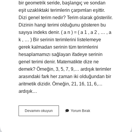
bir geometrik seride, başlangıç ​​ve sondan
eşit uzaklıktaki terimlerin çarpımları eşittir.
Dizi genel terim nedir? Terim olarak gösterilir.
Dizinin hangi terimi olduğunu gösteren bu
sayıya indeks denir. ( a n ) = ( a 1 , a 2 , … , a
k , … ) Bir serinin terimlerini listelemeye
gerek kalmadan serinin tüm terimlerini
hesaplamamızı sağlayan ifadeye serinin
genel terimi denir. Matematikte dize ne
demek? Örneğin, 3, 5, 7, 9,… ardışık terimler
arasındaki fark her zaman iki olduğundan bir
aritmetik dizidir. Örneğin, 21, 16, 11, 6,…
ardışık…
Sn
Devamını okuyun
Yorum Bırak
Nedir
Dizi