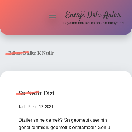
Enerji Dolu Anlar
menüyü
aç
Hayatına hareket katan kısa hikayeler!
Anasayfa
Gizlilik Politikası
Etiket:
Diziler K Nedir
Yasal Uyarı
Hakkımızda
Sn Nedir Dizi
Tarih: Kasım 12, 2024
Diziler sn ne demek? Sn geometrik serinin
genel terimidir. geometrik ortalamadır. Sonlu