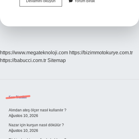
Pasif
Devamını okuyun
Yorum Bırak
Ayak
Izi
Ne
Demek
https://www.megateknoloji.com
https://bizimmotokurye.com.tr
https://babucci.com.tr
Sitemap
Sidebar
Son Yazılar
Alından ateş ölçer nasıl kullanılır ?
Ağustos 10, 2026
Nazar için kurşun nasıl dökülür ?
Ağustos 10, 2026