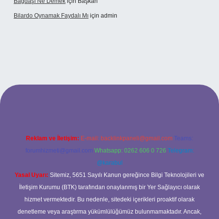
Bağdaşı Ne Demek
için
Başkan
Bilardo Oynamak Faydalı Mı
için
admin
ilbet bahis sitesi
Reklam ve İletişim:
E-mail:
backlinkpaneli@gmail.com
Teams:
forumhizmeti@gmail.com
Whatsapp: 0262 606 0 726
Telegram:
@karabul
Yasal Uyarı:
Sitemiz, 5651 Sayılı Kanun gereğince Bilgi Teknolojileri ve
İletişim Kurumu (BTK) tarafından onaylanmış bir Yer Sağlayıcı olarak
hizmet vermektedir. Bu nedenle, sitedeki içerikleri proaktif olarak
denetleme veya araştırma yükümlülüğümüz bulunmamaktadır. Ancak,