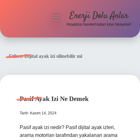
Enerji Dolu Anlar
menüyü
aç
Hayatına hareket katan kısa hikayeler!
Anasayfa
Gizlilik Politikası
Etiket:
Dijital ayak izi silinebilir mi
Yasal Uyarı
Hakkımızda
Pasif Ayak Izi Ne Demek
Tarih: Kasım 14, 2024
Pasif ayak izi nedir? Pasif dijital ayak izleri,
arama motorları tarafından yakalanan arama