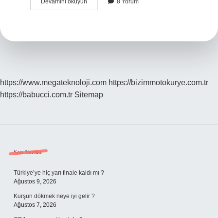
Roman
Devamını okuyun
8 Yorum
Ismi
Hangi
Ülkeye
Ait
https://www.megateknoloji.com
https://bizimmotokurye.com.tr
https://babucci.com.tr
Sitemap
Sidebar
Son Yazılar
Türkiye’ye hiç yarı finale kaldı mı ?
Ağustos 9, 2026
Kurşun dökmek neye iyi gelir ?
Ağustos 7, 2026