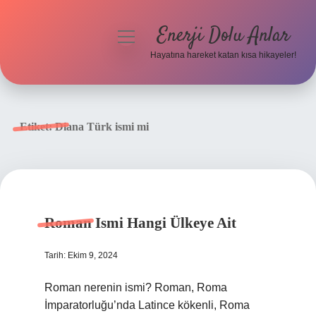
Enerji Dolu Anlar
menüyü
aç
Hayatına hareket katan kısa hikayeler!
Anasayfa
Gizlilik Politikası
Etiket:
Diana Türk ismi mi
Yasal Uyarı
Hakkımızda
Roman Ismi Hangi Ülkeye Ait
Tarih: Ekim 9, 2024
Roman nerenin ismi? Roman, Roma
İmparatorluğu’nda Latince kökenli, Roma