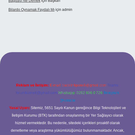
Bağdaşı Ne Demek
için
Başkan
Bilardo Oynamak Faydalı Mı
için
admin
ilbet bahis sitesi
Reklam ve İletişim:
E-mail:
backlinkpaneli@gmail.com
Teams:
forumhizmeti@gmail.com
Whatsapp: 0262 606 0 726
Telegram:
@karabul
Yasal Uyarı:
Sitemiz, 5651 Sayılı Kanun gereğince Bilgi Teknolojileri ve
İletişim Kurumu (BTK) tarafından onaylanmış bir Yer Sağlayıcı olarak
hizmet vermektedir. Bu nedenle, sitedeki içerikleri proaktif olarak
denetleme veya araştırma yükümlülüğümüz bulunmamaktadır. Ancak,